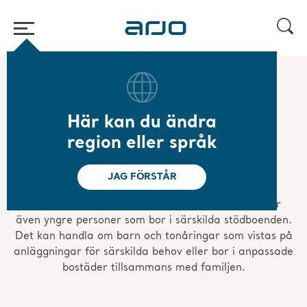
Hem
/
...
/
/
Mobilitetsgalleriet
Mobilitetsgalleri för särskild vård
Här kan du ändra
Mobilitetsgalleri för
region eller språk
särskild vård
JAG FÖRSTÅR
Mobilitetsgalleriet för särskild vård representerar
även yngre personer som bor i särskilda stödboenden.
Det kan handla om barn och tonåringar som vistas på
anläggningar för särskilda behov eller bor i anpassade
bostäder tillsammans med familjen.