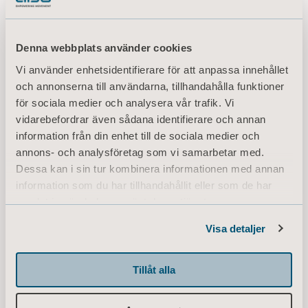
Denna webbplats använder cookies
Vi använder enhetsidentifierare för att anpassa innehållet
och annonserna till användarna, tillhandahålla funktioner
för sociala medier och analysera vår trafik. Vi
vidarebefordrar även sådana identifierare och annan
Citadel
information från din enhet till de sociala medier och
Integrerat system för patienter med omfattande
annons- och analysföretag som vi samarbetar med.
vårdbehov
Dessa kan i sin tur kombinera informationen med annan
information som du har tillhandahållit eller som de har
samlat in när du har använt deras tjänster.
Information of Cookies
Visa detaljer
<p>* Vänligen kontrollera produktens tillgänglighet på marknaden med
din lokala säljare.</p>
Tillåt alla
Visa fler