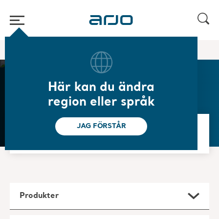
Hem
/
...
/
/
Sjukvårdssängar
Intensivvårdssängar
Här kan du ändra
Intensivvårdssängar
region eller språk
JAG FÖRSTÅR
Kontakta en Arjo-expert
Produkter