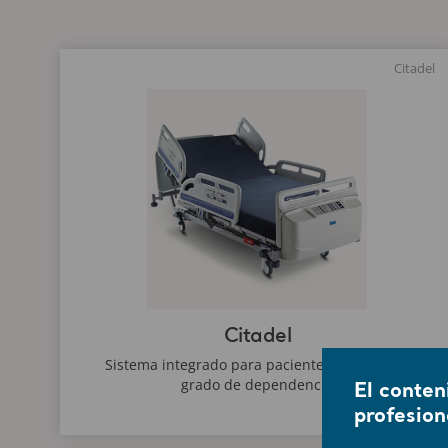
Citadel
Citadel
Sistema integrado para pacientes con un alto
grado de dependencia
El conten
profesion