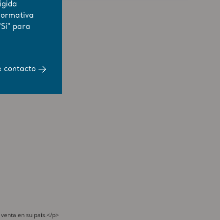
igida
normativa
"Sí" para
e contacto
 venta en su país.</p>