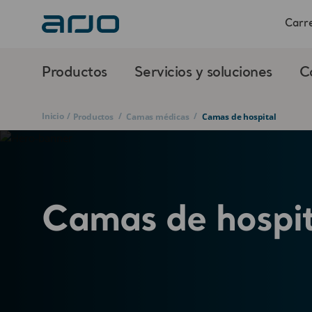
Carre
Productos
Servicios y soluciones
C
Inicio
/
/
/
Productos
Camas médicas
Camas de hospital
Camas de hospit