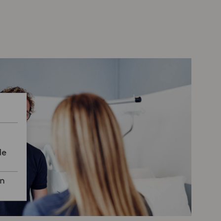
de
un