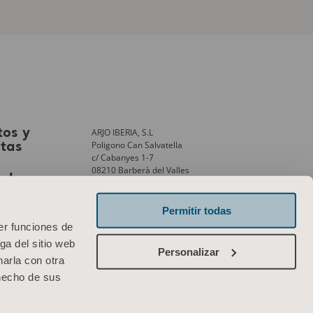
ARJO IBERIA, S.L
tos y
Poligono Can Salvatella
stas
c/ Cabanyes 1-7
08210 Barberà del Valles
ank
Barcelona – Spain
Phone:
+34 931 315 999
Permitir todas
er funciones de
Contáctenos
ga del sitio web
Personalizar
arla con otra
 hecho de sus