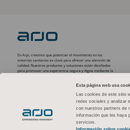
En Arjo, creemos que potenciar el movimiento en los
entornos sanitarios es clave para ofrecer una atención de
calidad. Nuestros productos y soluciones están diseñados
para promover una experiencia segura y digna mediante la
movilización de pacientes, camas médicas, higiene personal,
desinfección, diagnóstico y la prevención de lesiones por
Esta página web usa cook
presión y tromboembolismo venoso. Con más de 6500
personas en todo el mundo y 65 años cuidando de pacientes
Las cookies de este sitio 
y profesionales sanitarios, nos comprometemos a lograr
redes sociales y analizar 
resultados más saludables para las personas que se
enfrentan a retos de movilidad.
con nuestros partners de r
información que les haya 
servicios.
Información sobre cooki