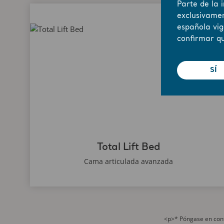
Parte de la 
Total Lift Bed
exclusivamen
española vig
confirmar qu
SÍ
Total Lift Bed
Cama articulada avanzada
<p>* Póngase en conta