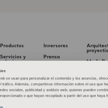
Productos
Inversores
Arquitec
proyecti
Servicios y
Prensa
soluciones
MediaB
Empleo
ies
Conocimientos
web se usan para personalizar el contenido y los anuncios, ofrec
Quiénes somos
el tráfico. Además, compartimos información sobre el uso que ha
edes sociales, publicidad y análisis web, quienes pueden combin
Contacto
proporcionado o que hayan recopilado a partir del uso que haya
es