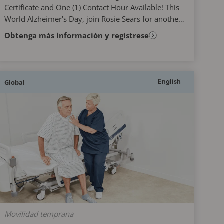
Certificate and One (1) Contact Hour Available! This
World Alzheimer's Day, join Rosie Sears for another
engaging and interactive learning experience that...
Obtenga más información y regístrese
Global
English
Movilidad temprana