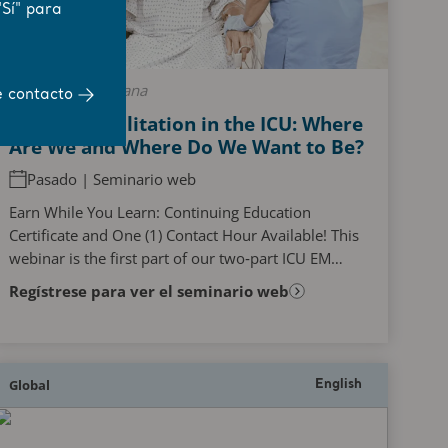
"Sí" para
Movilidad temprana
e contacto
Early Rehabilitation in the ICU: Where
Are We and Where Do We Want to Be?
Pasado | Seminario web
Earn While You Learn: Continuing Education
Certificate and One (1) Contact Hour Available! This
webinar is the first part of our two‑part ICU EM
webinar series and will explore the role of early...
Regístrese para ver el seminario web
Global
English