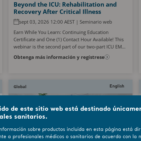
Beyond the ICU: Rehabilitation and
Recovery After Critical Illness
sept 03, 2026 12:00 AEST | Seminario web
Earn While You Learn: Continuing Education
Certificate and One (1) Contact Hour Available! This
webinar is the second part of our two‑part ICU EM
webinar series and will explore the challenges
Obtenga más información y regístrese
faced...
Global
English
ido de este sitio web está destinado únicame
ales sanitarios.
información sobre productos incluida en esta página está dir
te a profesionales médicos o sanitarios de acuerdo con la 