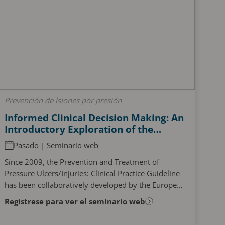
Prevención de lsiones por presión
Informed Clinical Decision Making: An
Introductory Exploration of the
Repositioning and Full Body Support
Pasado | Seminario web
Surface Chapters from the Pressure
Injury/Ulcer Prevention and
Since 2009, the Prevention and Treatment of
Treatment Guidelines 2025
Pressure Ulcers/Injuries: Clinical Practice Guideline
has been collaboratively developed by the European
Pressure Ulcer Advisory Panel (EPUAP), the
Regístrese para ver el seminario web
National...