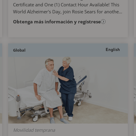
Certificate and One (1) Contact Hour Available! This
World Alzheimer's Day, join Rosie Sears for another
engaging and interactive learning experience that...
Obtenga más información y regístrese
Global
English
Movilidad temprana