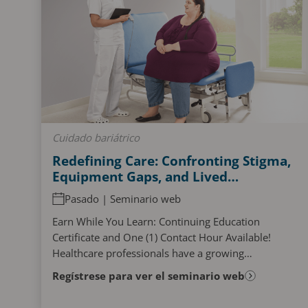
Cuidado bariátrico
Redefining Care: Confronting Stigma,
Equipment Gaps, and Lived
Experiences in Bariatric
Pasado | Seminario web
Hospitalisation
Earn While You Learn: Continuing Education
Certificate and One (1) Contact Hour Available!
Healthcare professionals have a growing
opportunity to enhance care for plus sized patients.
Regístrese para ver el seminario web
This webinar...