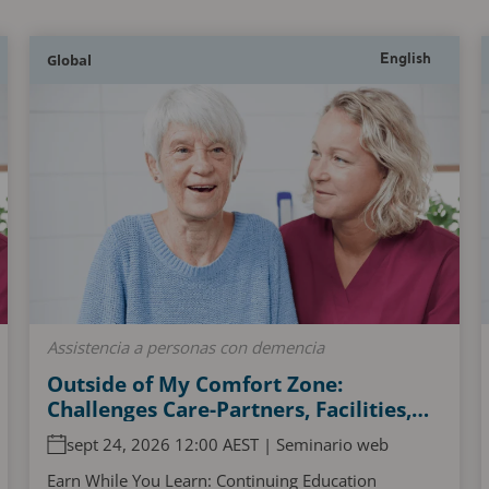
Global
English
Assistencia a personas con demencia
Outside of My Comfort Zone:
Challenges Care-Partners, Facilities,
and Persons Living with Dementia
sept 24, 2026 12:00 AEST | Seminario web
Experience When Accessing and
Navigating the Acute Care Pathway
Earn While You Learn: Continuing Education