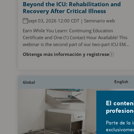
Beyond the ICU: Rehabilitation and
Recovery After Critical Illness
sept 03, 2026 12:00 CDT | Seminario web
Earn While You Learn: Continuing Education
Certificate and One (1) Contact Hour Available! This
webinar is the second part of our two‑part ICU EM
webinar series and will explore the challenges
Obtenga más información y regístrese
faced...
Global
English
El conten
profesion
Parte de la 
exclusivamen