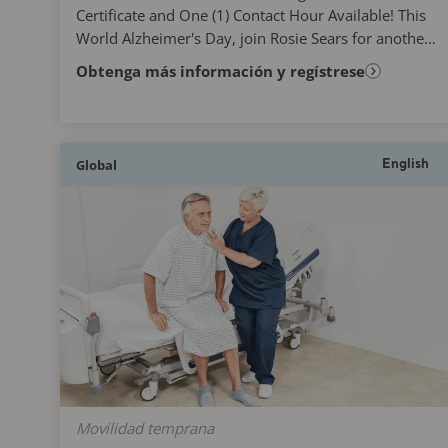
Certificate and One (1) Contact Hour Available! This
World Alzheimer's Day, join Rosie Sears for another
engaging and interactive learning experience that...
Obtenga más información y regístrese
Global
English
Movilidad temprana