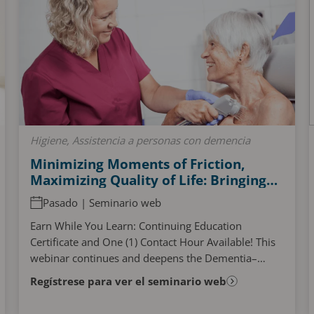
Higiene, Assistencia a personas con demencia
Minimizing Moments of Friction,
Maximizing Quality of Life: Bringing
Comfort Back To The Bathing
Pasado | Seminario web
Experience​
Earn While You Learn: Continuing Education
Certificate and One (1) Contact Hour Available! This
webinar continues and deepens the Dementia–
Hygiene–Wellness narrative by reimagining bathing
Regístrese para ver el seminario web
not as a...