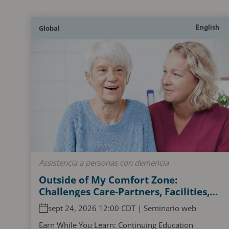
Global
English
Assistencia a personas con demencia
Outside of My Comfort Zone:
Challenges Care-Partners, Facilities,
and Persons Living with Dementia
sept 24, 2026 12:00 CDT | Seminario web
Experience When Accessing and
Navigating the Acute Care Pathway
Earn While You Learn: Continuing Education