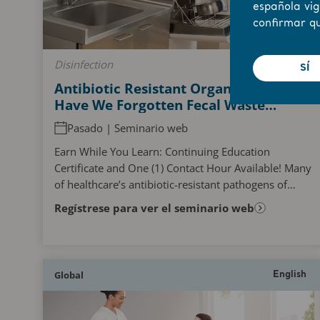
española vig
confirmar qu
Disinfection
SÍ
Antibiotic Resistant Organism Spread:
Have We Forgotten Fecal Waste
Management?
Pasado | Seminario web
Earn While You Learn: Continuing Education
Certificate and One (1) Contact Hour Available! Many
of healthcare’s antibiotic-resistant pathogens of
concern (VRE, ESBL, CRE, MRSA, etc.) and C. difficile...
Regístrese para ver el seminario web
Global
English