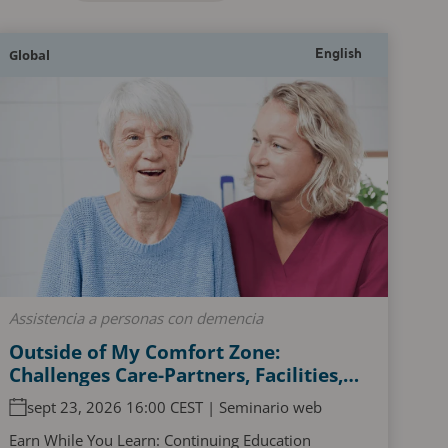
Global
English
Assistencia a personas con demencia
Outside of My Comfort Zone:
Challenges Care-Partners, Facilities,
and Persons Living with Dementia
sept 23, 2026 16:00 CEST | Seminario web
Experience When Accessing and
Navigating the Acute Care Pathway
Earn While You Learn: Continuing Education