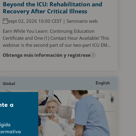
Beyond the ICU: Rehabilitation and
Recovery After Critical Illness
sept 02, 2026 16:00 CEST | Seminario web
Earn While You Learn: Continuing Education
Certificate and One (1) Contact Hour Available! This
webinar is the second part of our two‑part ICU EM
webinar series and will explore the challenges
Obtenga más información y regístrese
faced...
Global
English
nte a
igida
normativa