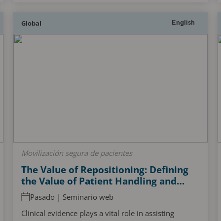
Global
English
Movilización segura de pacientes
The Value of Repositioning: Defining
the Value of Patient Handling and
Positioning Devices Through Clinical
Pasado | Seminario web
Evidence, to Support Reduction in
Risk of Both Caregiver Injury and
Clinical evidence plays a vital role in assisting