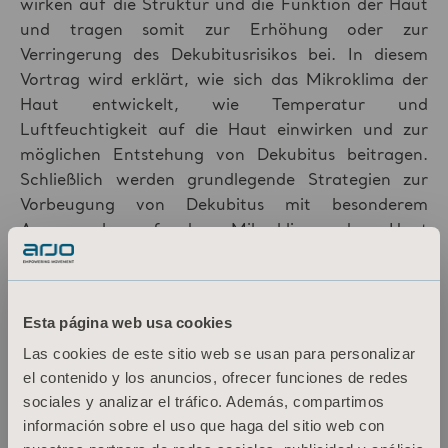
wirken auf die Struktur und die Funktion der Haut
und tragen somit zur Erhöhung oder zur
Verringerung des Dekubitusrisikos bei. In diesem
Vortrag wird erklärt, wie sich das Mikroklima der
Haut entwickelt, wie Temperatur und
Luftfeuchtigkeit auf die Haut einwirken und zur
möglichen Entstehung von Dekubitus beitragen.
Schließlich werden grundlegende Strategien zur
Vorbeugung von Dekubitus mit besonderem
Augenmerk auf das Mikroklima der Haut
vorgestellt.
Esta página web usa cookies
Las cookies de este sitio web se usan para personalizar
el contenido y los anuncios, ofrecer funciones de redes
sociales y analizar el tráfico. Además, compartimos
información sobre el uso que haga del sitio web con