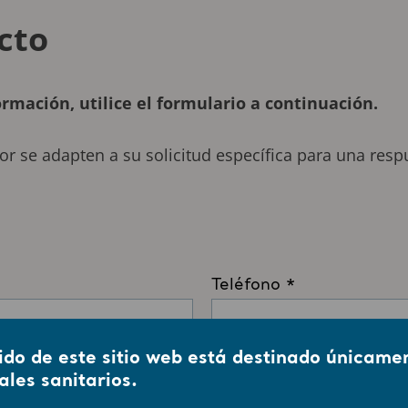
cto
rmación, utilice el formulario a continuación.
r se adapten a su solicitud específica para una respu
ido de este sitio web está destinado únicame
ales sanitarios.