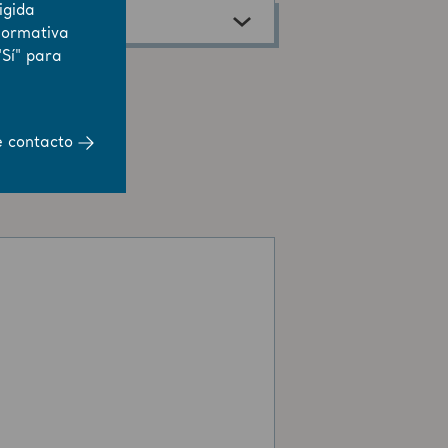
igida
normativa
"Sí" para
e contacto