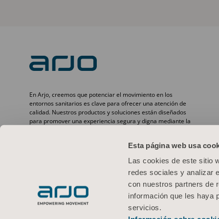
En Arjo, creemos que potenciar el movimiento en los
entornos sanitarios es clave para ofrecer una atención de
calidad. Nuestros productos y soluciones están diseñados
para promover una experiencia segura y digna mediante la
movilización de pacientes, camas médicas, higiene personal,
desinfección, diagnóstico y la prevención de lesiones por
Esta página web usa cook
presión y tromboembolismo venoso. Con más de 6500
personas en todo el mundo y 65 años cuidando de pacientes
Las cookies de este sitio 
y profesionales sanitarios, nos comprometemos a lograr
redes sociales y analizar 
resultados más saludables para las personas que se
enfrentan a retos de movilidad.
con nuestros partners de r
información que les haya 
servicios.