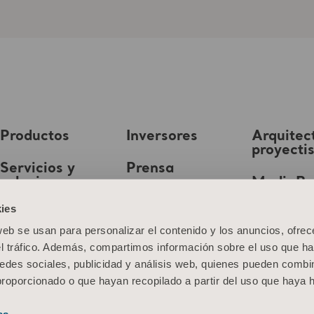
Productos
Inversores
Arquitec
proyecti
Servicios y
Prensa
soluciones
MediaB
Empleo
ies
Conocimientos
web se usan para personalizar el contenido y los anuncios, ofrec
Quiénes somos
el tráfico. Además, compartimos información sobre el uso que ha
edes sociales, publicidad y análisis web, quienes pueden combin
Contacto
proporcionado o que hayan recopilado a partir del uso que haya