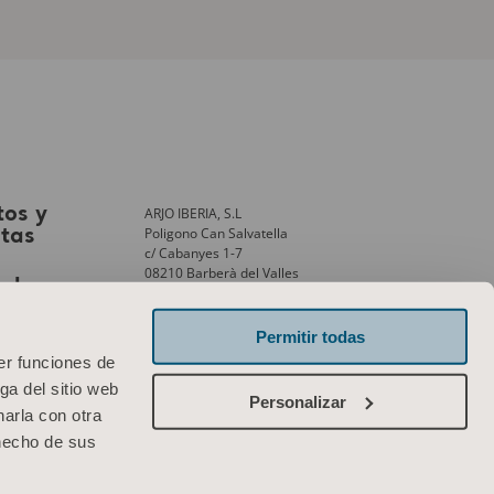
ARJO IBERIA, S.L
tos y
Poligono Can Salvatella
stas
c/ Cabanyes 1-7
08210 Barberà del Valles
ank
Barcelona – Spain
Phone:
+34 931 315 999
Permitir todas
er funciones de
Contáctenos
ga del sitio web
Personalizar
arla con otra
 hecho de sus