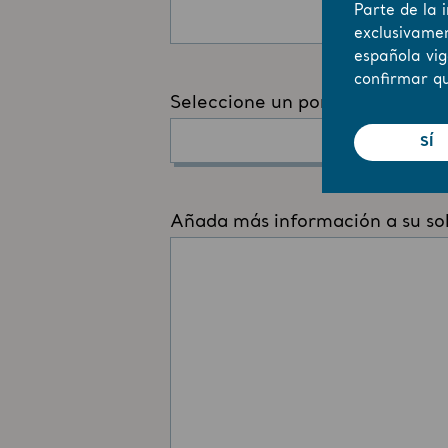
Parte de la 
exclusivamen
española vig
confirmar qu
SÍ