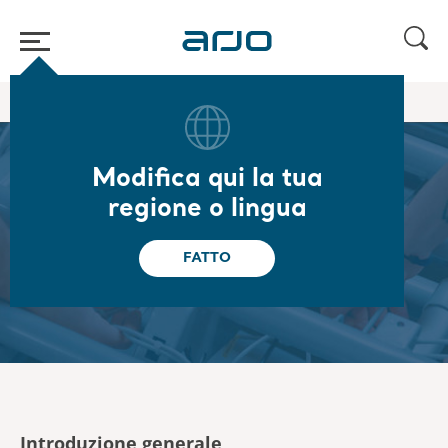
Home
/
Aiuto & Supporto
Modifica qui la tua
regione o lingua
Aiuto & Supporto
FATTO
Trova materiale utile e contatta il supporto
Introduzione generale