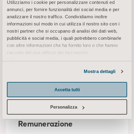
Utilizziamo i cookie per personalizzare contenuti ed
annunci, per fornire funzionalità dei social media e per
analizzare il nostro traffico. Condividiamo inoltre
informazioni sul modo in cui utilizza il nostro sito con i
Gruppo dirigente Arjo
nostri partner che si occupano di analisi dei dati web,
pubblicità e social media, i quali potrebbero combinarle
Questa sezione contiene informazioni sui
con altre informazioni che ha fornito loro o che hanno
componenti del Gruppo dirigente Arjo.
raccolto dal suo utilizzo dei loro servizi.
Informazioni sui cookie
PER SAPERNE DI PIÙ SUL
Mostra dettagli
GRUPPO DIRIGENTE
Accetta tutti
Personalizza
Remunerazione