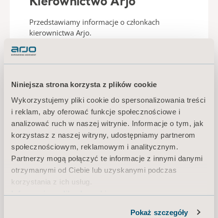
Kierownictwo Arjo
Przedstawiamy informacje o członkach
kierownictwa Arjo.
WIĘCEJ INFORMACJI
O KIEROWNICTWIE
Niniejsza strona korzysta z plików cookie
Wykorzystujemy pliki cookie do spersonalizowania treści
i reklam, aby oferować funkcje społecznościowe i
analizować ruch w naszej witrynie. Informacje o tym, jak
korzystasz z naszej witryny, udostępniamy partnerom
społecznościowym, reklamowym i analitycznym.
Wynagrodzenie
Partnerzy mogą połączyć te informacje z innymi danymi
otrzymanymi od Ciebie lub uzyskanymi podczas
Zasady wynagradzania kadry kierowniczej
korzystania z ich usług.
wyższego szczebla uchwalone przez
Informacja o plikach cookie
Nadzwyczajne Walne Zgromadzenie w dniu 30
sierpnia 2017 roku znajdują się tutaj.
Pokaż szczegóły