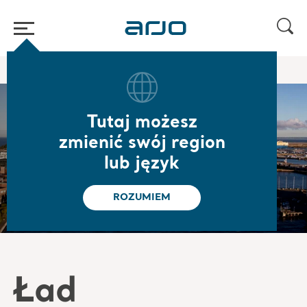
Strona główna
/
/
O nas
Corporate governance
Tutaj możesz
zmienić swój region
Ład korporacyjny
lub język
ROZUMIEM
Ład