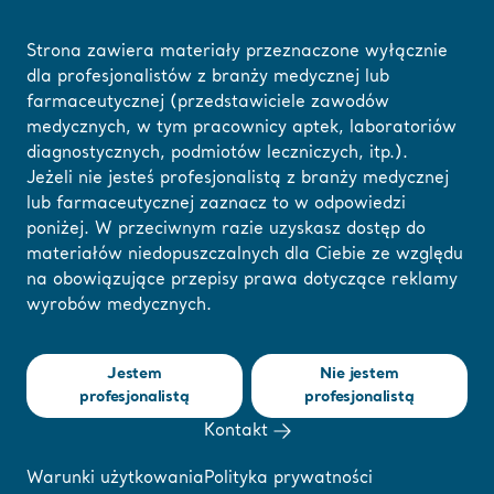
Strona zawiera materiały przeznaczone wyłącznie
dla profesjonalistów z branży medycznej lub
farmaceutycznej (przedstawiciele zawodów
Strona główna
/
...
/
/
Webinary i e-learning
Beyond the ICU: Rehabilitatio
medycznych, w tym pracownicy aptek, laboratoriów
diagnostycznych, podmiotów leczniczych, itp.).
Jeżeli nie jesteś profesjonalistą z branży medycznej
Tutaj możesz
lub farmaceutycznej zaznacz to w odpowiedzi
zmienić swój region
poniżej. W przeciwnym razie uzyskasz dostęp do
materiałów niedopuszczalnych dla Ciebie ze względu
lub język
na obowiązujące przepisy prawa dotyczące reklamy
wyrobów medycznych.
ROZUMIEM
Jestem
Nie jestem
profesjonalistą
profesjonalistą
Kontakt
❮ Powrót do webinariów
Warunki użytkowania
Polityka prywatności