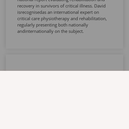
recovery in survivors of critical illness. David
isrecognisedas an international expert on
critical care physiotherapy and rehabilitation,
regularly presenting both nationally
andinternationally on the subject.
Eleanor Mc Quaid
Global Training Manager, Europe/Africa -
Arjo
Eleanor Mc Quaid is a qualified physiotherapist
(BSc Honours, 2011) with clinical experience in
critical care and early mobility. Working closely
with patients and frontline teams has shaped
her strong commitment to evidence based