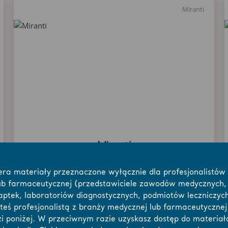
Miranti
Miranti
Ergonomiczny wózek prysznicowy z Power Drive™
era materiały przeznaczone wyłącznie dla profesjonalistów
ub farmaceutycznej (przedstawiciele zawodów medycznych,
ptek, laboratoriów diagnostycznych, podmiotów leczniczych,
esteś profesjonalistą z branży medycznej lub farmaceutyczne
Bolero
i poniżej. W przeciwnym razie uzyskasz dostęp do materia