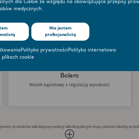
alnych dla Ciebie ze względu na obowiązujące przepisy pra
robów medycznych.
tem
Nie jestem
onalistą
profesjonalistą
tkowania
Polityka prywatności
Polityka internetowa
 plikach cookie
Bolero
Wózek kąpielowy z regulacją wysokości
ępności produktów w&nbsp;sprzedaży w&nbsp;danym kraju udziela lokalny przed