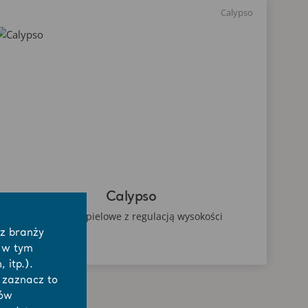
Calypso
Calypso
Krzesło kąpielowe z regulacją wysokości
 z branży
 w tym
 itp.).
j zaznacz to
łów