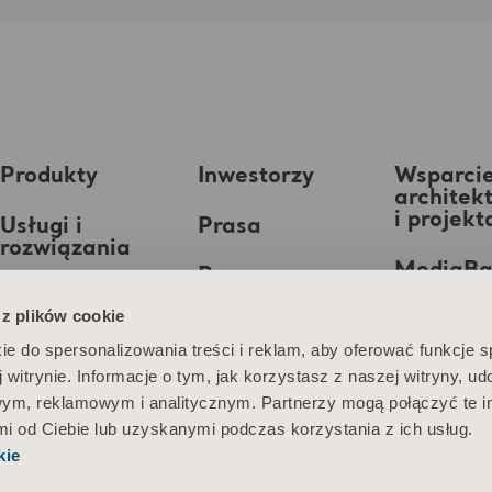
Produkty
Inwestorzy
Wsparci
architek
i projek
Usługi i
Prasa
rozwiązania
MediaB
Praca
Wiedza
 z plików cookie
O nas
ie do spersonalizowania treści i reklam, aby oferować funkcje 
 witrynie. Informacje o tym, jak korzystasz z naszej witryny, u
Kontakt
ym, reklamowym i analitycznym. Partnerzy mogą połączyć te i
 od Ciebie lub uzyskanymi podczas korzystania z ich usług.
kie
nformacja o plikach cookie