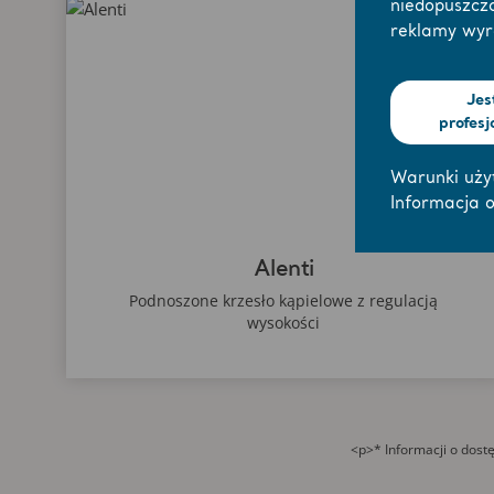
niedopuszcz
reklamy wy
Jes
profesj
Warunki uży
Informacja o
Alenti
Podnoszone krzesło kąpielowe z regulacją
wysokości
<p>* Informacji o dost