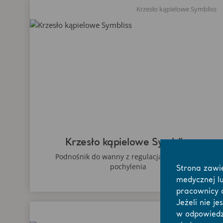
Krzesło kąpielowe Symbliss
Krzesło kąpielowe Symbliss
Podnośnik do wanny z regulacją wysokości i
pochylenia
Strona zawi
medycznej l
pracownicy a
Jeżeli nie j
Alenti
w odpowiedz