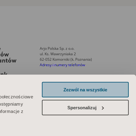
Arjo Polska Sp. z o.o.
e
ul. Ks. Wawrzyniaka 2
tów
62-052 Komorniki (k. Poznania)
tantów
Adresy i numery telefonów
ank
Zezwól na wszystkie
Skontaktuj się z nami
społecznościowe
dostępniamy
Spersonalizuj
nformacje z