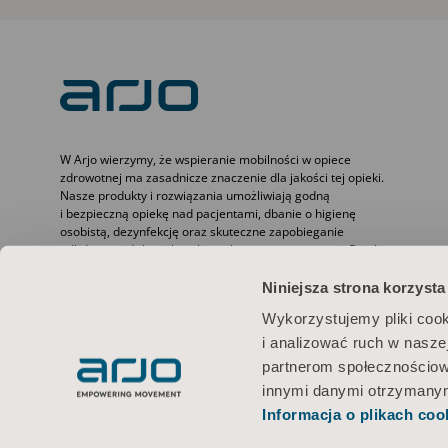
W Arjo wierzymy, że wspieranie mobilności w opiece
zdrowotnej ma zasadnicze znaczenie dla jakości tej opieki.
Nasze produkty i rozwiązania umożliwiają godną
i bezpieczną opiekę nad pacjentami, dbanie o higienę
osobistą, dezynfekcję oraz skuteczne zapobieganie
odleżynom i żylnej chorobie zakrzepowo-zatorowej. Dzięki
ponad 6500 naszych pracowników na całym świecie i 65-
letniemu doświadczeniu w realizowaniu potrzeb pacjentów
Niniejsza strona korzysta
i pracowników służby zdrowia dążymy do osiągania lepszych
Wykorzystujemy pliki cook
wyników w pracy z osobami o ograniczonej sprawności
ruchowej.
i analizować ruch w naszej
partnerom społecznościow
innymi danymi otrzymanymi
Informacja o plikach coo
Warunki użytkowania
Polityka prywatności
Polityka internetowa
I
© 2026 Arjo · Wszelkie prawa zastrzeżone