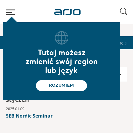
Strona główna
/
...
/
/
Calendar
2025
Start
Calendar
Reports & Presentations
The sha
Tutaj możesz
zmienić swój region
lub język
2025
ROZUMIEM
styczeń
2025.01.09
SEB Nordic Seminar