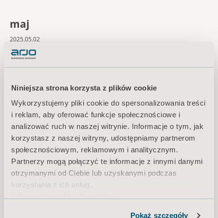
maj
2025.05.02
Proposed record date for dividend
Niniejsza strona korzysta z plików cookie
2025.05.07
Wykorzystujemy pliki cookie do spersonalizowania treści
Expected date for distribution of dividend
i reklam, aby oferować funkcje społecznościowe i
analizować ruch w naszej witrynie. Informacje o tym, jak
korzystasz z naszej witryny, udostępniamy partnerom
2025.05.08
społecznościowym, reklamowym i analitycznym.
Nordea Equities Healthcare Seminar
Partnerzy mogą połączyć te informacje z innymi danymi
otrzymanymi od Ciebie lub uzyskanymi podczas
korzystania z ich usług.
Informacja o plikach cookie
lipiec
Pokaż szczegóły
2025.07.11