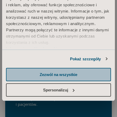
i reklam, aby oferować funkcje społecznościowe i
analizować ruch w naszej witrynie. Informacje o tym, jak
korzystasz z naszej witryny, udostępniamy partnerom
W naszej pracy bazujemy na filozofii Positive
społecznościowym, reklamowym i analitycznym.
Eight™, która powstaje z połączenia
Partnerzy mogą połączyć te informacje z innymi danymi
środowiska, wyposażenia i umiejętności
otrzymanymi od Ciebie lub uzyskanymi podczas
opiekuńczych. Jest wizualizacją potencjalnych
korzystania z ich usług.
dobrych rezultatów dla opiekuna
Informacja o plikach cookie
i podopiecznego wynikających z poprawy
mobilności. Zapewniając odpowiednią
Pokaż szczegóły
przestrzeń, maksymalizuje się możliwości
wyboru odpowiedniego sprzętu i stosowania
Zezwól na wszystkie
właściwych technik, w wyniku czego powstają
optymalne warunki pracy dla opiekunów
i pacjentów. Usprawnia to cały proces opieki,
Spersonalizuj
co skutkuje zadowoleniem, lepszym zdrowiem
i większą mobilnością mieszkańców
i pacjentów.