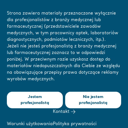
Strona zawiera materiały przeznaczone wyłącznie
dla profesjonalistów z branży medycznej lub
farmaceutycznej (przedstawiciele zawodów
Strona główna
/
...
/
/
Rozwiązania dla opieki zdrowotnej
Wsparcie archit
medycznych, w tym pracownicy aptek, laboratoriów
diagnostycznych, podmiotów leczniczych, itp.).
Jeżeli nie jesteś profesjonalistą z branży medycznej
Tutaj możesz
lub farmaceutycznej zaznacz to w odpowiedzi
Wsparcie architektów
zmienić swój region
poniżej. W przeciwnym razie uzyskasz dostęp do
materiałów niedopuszczalnych dla Ciebie ze względu
lub język
i projektantów
na obowiązujące przepisy prawa dotyczące reklamy
wyrobów medycznych.
ROZUMIEM
Planowanie i projektowanie obiektów opieki
zdrowotnej
Jestem
Nie jestem
Go to Architect Guide
profesjonalistą
profesjonalistą
Kontakt
Warunki użytkowania
Polityka prywatności