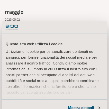
maggio
2025.05.02
Proposed record date for dividend
Questo sito web utilizza i cookie
2025.05.07
Utilizziamo i cookie per personalizzare contenuti ed
Expected date for distribution of dividend
annunci, per fornire funzionalità dei social media e per
analizzare il nostro traffico. Condividiamo inoltre
informazioni sul modo in cui utilizza il nostro sito con i
2025.05.08
nostri partner che si occupano di analisi dei dati web,
Nordea Equities Healthcare Seminar
pubblicità e social media, i quali potrebbero combinarle
con altre informazioni che ha fornito loro o che hanno
raccolto dal suo utilizzo dei loro servizi.
Informazioni sui cookie
luglio
Mostra dettagli
2025.07.11