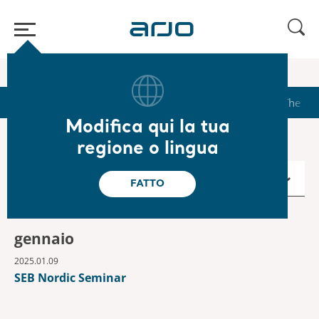
Home
/
...
/
/
Calendar
2025
Avvio
Calendar
Reports & Presentations
The sh
Modifica qui la tua
regione o lingua
2025
FATTO
gennaio
2025.01.09
SEB Nordic Seminar