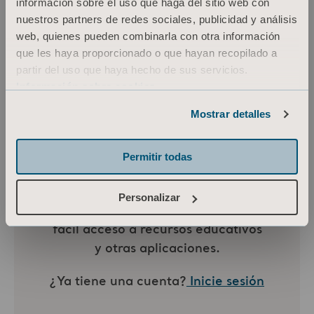
información sobre el uso que haga del sitio web con
prochains webinaires sur les harnais, que nous
nuestros partners de redes sociales, publicidad y análisis
pourrons prévoir pour l'année 2026.
web, quienes pueden combinarla con otra información
que les haya proporcionado o que hayan recopilado a
partir del uso que haya hecho de sus servicios.
Información sobre cookies
Mostrar detalles
Permitir todas
Personalizar