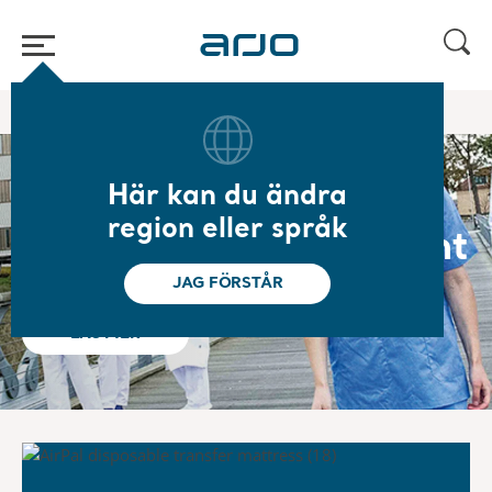
Hem
Här kan du ändra
Vårt mål är
region eller språk
Empowering Movement
JAG FÖRSTÅR
LÄS MER