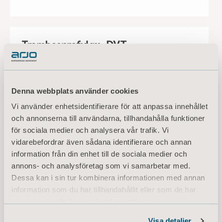
Trombosprofylax, DVT
I vår portfölj finns ett heltäckande
sortiment med tillförlitliga, kliniskt
beprövade pumpar och manschetter
för att främja säker och effektiv
Denna webbplats använder cookies
prevention av djup ventrombos (DVT).
Vi använder enhetsidentifierare för att anpassa innehållet
och annonserna till användarna, tillhandahålla funktioner
för sociala medier och analysera vår trafik. Vi
vidarebefordrar även sådana identifierare och annan
information från din enhet till de sociala medier och
annons- och analysföretag som vi samarbetar med.
Dessa kan i sin tur kombinera informationen med annan
information som du har tillhandahållit eller som de har
samlat in när du har använt deras tjänster.
Information of Cookies
Visa detaljer