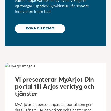
vatten, upplevandes en av livets viktigaste
njutningar.​ Upptäck Symbliss®, vår senaste
innovation inom bad.
BOKA EN DEMO
Vi presenterar MyArjo: Din
portal till Arjos verktyg och
tjänster
MyArjo är en personanpassad portal som ger
dig tillgång till Arjos verktyg och tjänster med