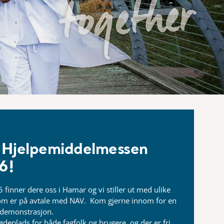
 Hjelpemiddelmessen
6!
 finner dere oss i Hamar og vi stiller ut med ulike
som er på avtale med NAV. Kom gjerne innom for en
g demonstrasjon.
deplads for både fagfolk og brugere, og der er fri