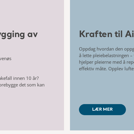
ygging av
Kraften til A
Oppdag hvordan den oppg
å lette pleiebelastningen –
v venøs
hjelper pleierne med å
rep
effektiv måte.
Opplev lufte
akefall innen 10 år?
 forebygge det som kan
LÆR MER