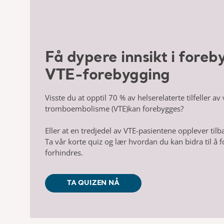
Få dypere innsikt i foreb
VTE-forebygging
Visste du at opptil 70 % av helserelaterte
tilfeller a
tromboembolisme (VTE)
kan forebygges?
Eller at en tredjedel av VTE-pasientene opplever
tilb
Ta vår korte quiz og lær hvordan du kan
bidra til å
forhindres.
TA QUIZEN NÅ