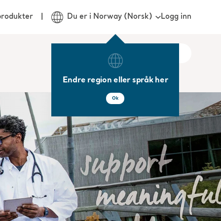
Logg inn
produkter
Du er i Norway (Norsk)
Endre region eller språk her
Ok