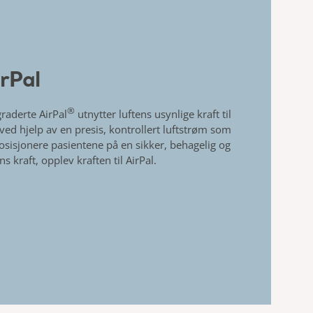
irPal
®
raderte
AirPal
utnytter luftens
usynlige kraft til
 ved hjelp av
en presis, kontrollert luftstrøm som
osisjonere pasientene på en sikker, behagelig og
ns kraft, opplev kraften til
AirPal
.