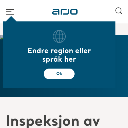
Start
/
...
/
/
Arjo Care
Originale deler
Endre region eller
språk her
Originale deler
Ok
Inspeksjon av