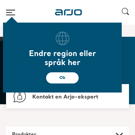
Start
/
...
/
/
Desinfisering
Spylevæsker
Endre region eller
Spylevæsker
språk her
Ok
Spesielt formulerte spylevæsker som
forbedrer bekkenspylerens ytelse.
Kontakt en Arjo-ekspert
Produkter