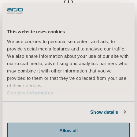
Vis mer
This website uses cookies
Vi er her for deg!
We use cookies to personalise content and ads, to
provide social media features and to analyse our traffic.
We also share information about your use of our site with
Finner du ikke det du leter etter? La oss hjelpe
our social media, advertising and analytics partners who
deg.
may combine it with other information that you’ve
provided to them or that they’ve collected from your use
of their services.
Cookies information
Show details
Allow all