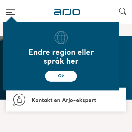
Start
/
/
Tjenester og løsninger
Løsninger for helsesektoren
Endre region eller
Løsninger for
språk her
helsesektoren
Ok
Kontakt en Arjo-ekspert