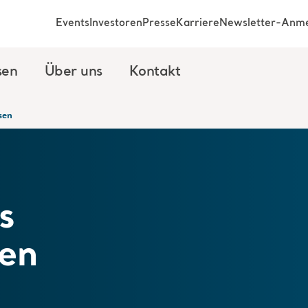
Events
Investoren
Presse
Karriere
Newsletter-Anm
sen
Über uns
Kontakt
sen
s
en