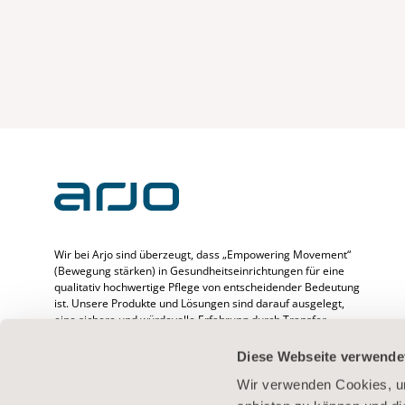
Wir bei Arjo sind überzeugt, dass „Empowering Movement“
(Bewegung stärken) in Gesundheitseinrichtungen für eine
qualitativ hochwertige Pflege von entscheidender Bedeutung
ist. Unsere Produkte und Lösungen sind darauf ausgelegt,
eine sichere und würdevolle Erfahrung durch Transfer,
medizinische Betten, Körperhygiene, Desinfektion,
Diagnostik sowie Prävention von druckbedingten
Diese Webseite verwende
Verletzungen und venöser Thromboembolie zu fördern. Wir
beschäftigen mehr als 6500 Menschen weltweit und
Wir verwenden Cookies, um
verfügen über mehr als 65 Jahre Erfahrung im Umgang mit