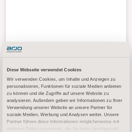
Arjo Liquids Flusher Rinse
Diese Webseite verwendet Cookies
Wir verwenden Cookies, um Inhalte und Anzeigen zu
personalisieren, Funktionen für soziale Medien anbieten
zu können und die Zugriffe auf unsere Website zu
analysieren. Außerdem geben wir Informationen zu Ihrer
<p>* Bitte wenden Sie sich an Ihren Vertriebspartner vor Ort,&nbsp;ob
das Produkt in Ihrem Land verfügbar ist.</p>
Verwendung unserer Website an unsere Partner für
soziale Medien, Werbung und Analysen weiter. Unsere
Partner führen diese Informationen möglicherweise mit
Mehr anzeigen
weiteren Daten zusammen, die Sie ihnen bereitgestellt