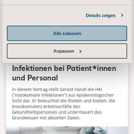
haben oder die sie im Rahmen Ihrer Nutzung der Dienste
gesammelt haben.
Verwandte Inhalte für
Details zeigen
Informationen zu Cookies
unsere Kategorie
Desinfektion
Alle zulassen
Anpassen
Gesundheitssystem-assoziierte
Infektionen bei Patient*innen
und Personal
In diesem Vortrag stellt Gerald Handl die HAI
("nosokomiale Infektionen") aus epidemiologischer
Sicht dar. Er beleuchtet die Risiken und Kosten, die
(nosokomialen) Arbeitsunfälle des
Gesundheitspersonals und untermauert das
Grundwissen mit aktuellen Daten.