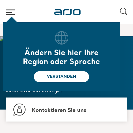
Home
/
/
Produkte
Desinfektion
Ändern Sie hier Ihre
Desinfektion
Region oder Sprache
VERSTANDEN
Reinigungs- und Desinfektionsautomaten sowie
Reinigungs- und Kalkbindemittel für Ihre
Infektionsschutzstrategie.
Kontaktieren Sie uns