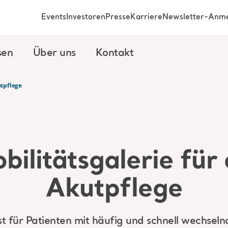
Events
Investoren
Presse
Karriere
Newsletter-Anm
sen
Über uns
Kontakt
utpflege
bilitätsgalerie für 
Akutpflege
st für Patienten mit häufig und schnell wechsel