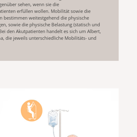
genüber sehen, wenn sie die
tienten erfüllen wollen. Mobilität sowie die
ten bestimmen weitestgehend die physische
gen, sowie die physische Belastung (statisch und
Bei den Akutpatienten handelt es sich um Albert,
, die jeweils unterschiedliche Mobilitäts- und