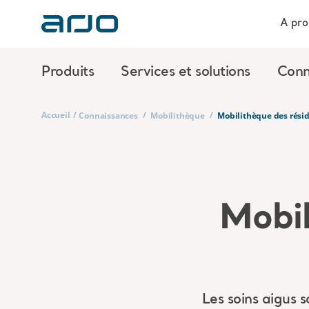
A pro
Produits
Services et solutions
Conn
Accueil
/
/
/
Connaissances
Mobilithèque
Mobilithèque des résid
Mobil
Les soins aigus 