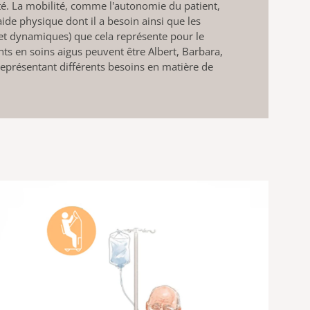
té. La mobilité, comme l'autonomie du patient,
ide physique dont il a besoin ainsi que les
et dynamiques) que cela représente pour le
nts en soins aigus peuvent être Albert, Barbara,
eprésentant différents besoins en matière de