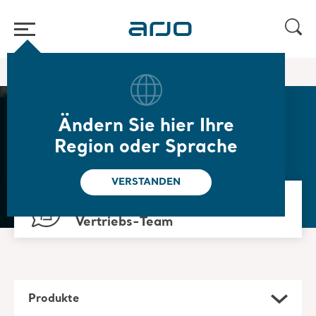
Home
/
...
/
/
Dekubitusprophylaxe
Inkontinenz
Ändern Sie hier Ihre
Inkontinenz
Region oder Sprache
VERSTANDEN
Die häufige Herausforderung in Pflegeumgebungen
Kontaktieren Sie unser
Vertriebs-Team
Produkte