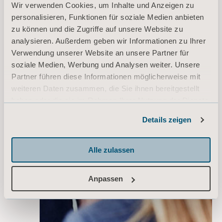
Wir verwenden Cookies, um Inhalte und Anzeigen zu
personalisieren, Funktionen für soziale Medien anbieten
zu können und die Zugriffe auf unsere Website zu
analysieren. Außerdem geben wir Informationen zu Ihrer
Verwendung unserer Website an unsere Partner für
Angebot einholen
soziale Medien, Werbung und Analysen weiter. Unsere
Partner führen diese Informationen möglicherweise mit
Kontaktieren Sie
weiteren Daten zusammen, die Sie ihnen bereitgestellt
unser Support-Team
haben oder die sie im Rahmen Ihrer Nutzung der Dienste
Setzen Sie sich mit
gesammelt haben.
Details zeigen
einem Arjo-
Informationen zu Cookies
Experten in
Verbindung
Alle zulassen
Anpassen