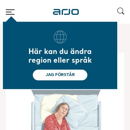
Hem
/
...
/
/
Mobilitetsgalleri för särskild vård
Emma
Här kan du ändra
region eller språk
JAG FÖRSTÅR