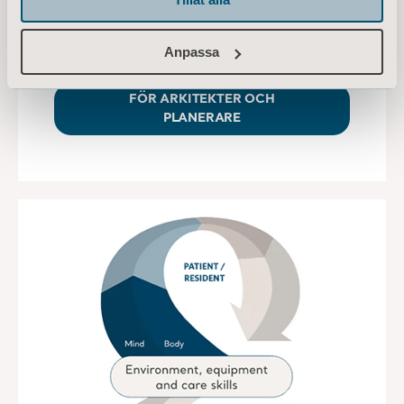
att kunna designa utrymmen som passar den
individuella patientens behov.
Anpassa
FÖR ARKITEKTER OCH
PLANERARE