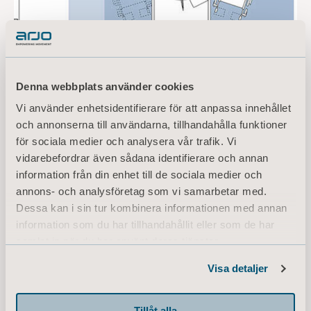
Denna webbplats använder cookies
Vi använder enhetsidentifierare för att anpassa innehållet
och annonserna till användarna, tillhandahålla funktioner
för sociala medier och analysera vår trafik. Vi
vidarebefordrar även sådana identifierare och annan
information från din enhet till de sociala medier och
annons- och analysföretag som vi samarbetar med.
Dessa kan i sin tur kombinera informationen med annan
information som du har tillhandahållit eller som de har
samlat in när du har använt deras tjänster.
Designa för Emma
Information of Cookies
Visa detaljer
Arjo har ett nära samarbete med arkitekter,
vårdhemsansvariga, experter på säker
patientförflyttning, patienter och anhöriga för
Tillåt alla