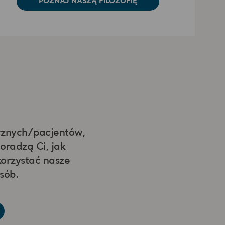
POZNAJ NASZĄ FILOZOFIĘ
ecznych/pacjentów,
oradzą Ci, jak
korzystać nasze
sób.