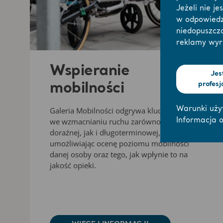
Jeżeli nie j
w odpowiedz
niedopuszcz
reklamy wy
Wspieranie
Jes
profesj
mobilności
Warunki uży
Galeria Mobilności odgrywa kluczową rolę
we wzmacnianiu ruchu zarówno w opiece
Informacja o
doraźnej, jak i długoterminowej,
umożliwiając ocenę poziomu mobilności
danej osoby oraz tego, jak wpłynie to na
jakość opieki.