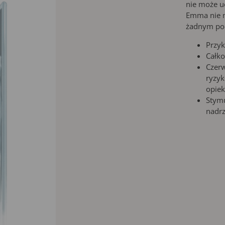
nie może u
Emma nie m
żadnym pod
Przyk
Całko
Czer
ryzyk
opiek
Stymu
nadr