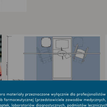
era materiały przeznaczone wyłącznie dla profesjonalistów
ub farmaceutycznej (przedstawiciele zawodów medycznych,
ptek, laboratoriów diagnostycznych, podmiotów leczniczych,