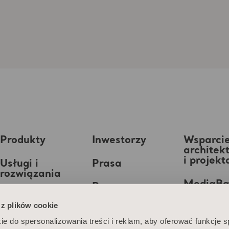
Produkty
Inwestorzy
Wsparci
architek
i projek
Usługi i
Prasa
rozwiązania
MediaB
Praca
Wiedza
 z plików cookie
O nas
ie do spersonalizowania treści i reklam, aby oferować funkcje 