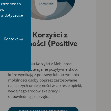
j zaznacz to
łów
wa dotyczące
Osiem Korzyści z
Kontakt
Mobilności (Positive
Eight)
Filozofia Ośmiu Korzyści z Mobilności
wizualizuje potencjalne pozytywne skutki,
które wynikają z poprawy lub utrzymania
mobilności osoby poprzez zastosowanie
najlepszych umiejętności w zakresie opieki,
wydajnego środowiska pracy i
odpowiedniego sprzętu.