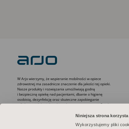
W Arjo wierzymy, że wspieranie mobilności w opiece
zdrowotnej ma zasadnicze znaczenie dla jakości tej opieki.
Nasze produkty i rozwiązania umożliwiają godną
i bezpieczną opiekę nad pacjentami, dbanie o higienę
osobistą, dezynfekcję oraz skuteczne zapobieganie
odleżynom i żylnej chorobie zakrzepowo-zatorowej. Dzięki
ponad 6500 naszych pracowników na całym świecie i 65-
letniemu doświadczeniu w realizowaniu potrzeb pacjentów
Niniejsza strona korzysta
i pracowników służby zdrowia dążymy do osiągania lepszych
Wykorzystujemy pliki cook
wyników w pracy z osobami o ograniczonej sprawności