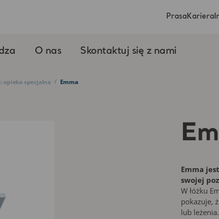
Prasa
Kariera
I
dza
O nas
Skontaktuj się z nami
/
: opieka specjalna
Emma
Em
Emma jest 
swojej poz
W łóżku Em
pokazuje, 
lub leżenia