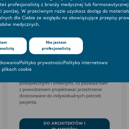
esteś profesjonalistą z branży medycznej lub farmaceutyczne
i poniżej. W przeciwnym razie uzyskasz dostęp do materia
alnych dla Ciebie ze względu na obowiązujące przepisy pra
robów medycznych.
Projektowanie dla
tem
Nie jestem
onalistą
profesjonalistą
Emmy
tkowania
Polityka prywatności
Polityka internetowa
Arjo ściśle współpracuje z architektami,
kierownikami domów opieki, ekspertami ds.
 plikach cookie
bezpiecznej obsługi pacjentów,
podopiecznymi i krewnymi, co pozwala nam
z powodzeniem projektować przestrzenie
dostosowane do indywidualnych potrzeb
pacjenta.
DO ARCHITEKTÓW I