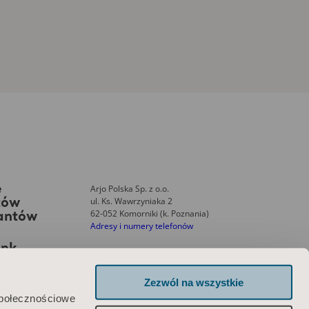
Arjo Polska Sp. z o.o.
e
ul. Ks. Wawrzyniaka 2
tów
62-052 Komorniki (k. Poznania)
tantów
Adresy i numery telefonów
ank
Zezwól na wszystkie
Skontaktuj się z nami
społecznościowe