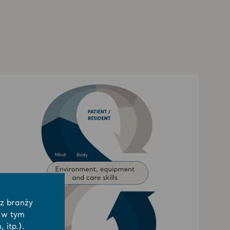
 z branży
 w tym
 itp.).