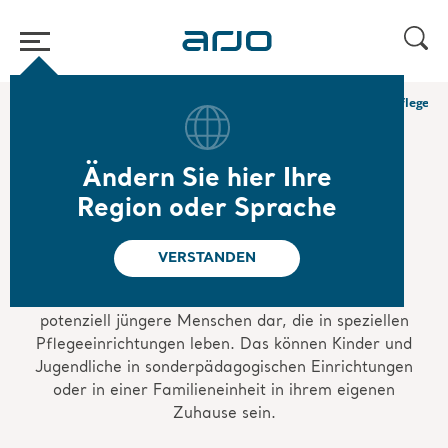
Home
/
...
/
/
Mobilitätsgalerie
Mobilitätsgalerie für die Spezialpflege
Ändern Sie hier Ihre
Mobilitätsgalerie für
Region oder Sprache
die Spezialpflege
VERSTANDEN
Die Mobilitätsgalerie für die Spezialpflege stellt
potenziell jüngere Menschen dar, die in speziellen
Pflegeeinrichtungen leben. Das können Kinder und
Jugendliche in sonderpädagogischen Einrichtungen
oder in einer Familieneinheit in ihrem eigenen
Zuhause sein.