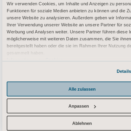
Wir verwenden Cookies, um Inhalte und Anzeigen zu persona
Funktionen für soziale Medien anbieten zu können und die Zug
unsere Website zu analysieren. Außerdem geben wir Informa
Ihrer Verwendung unserer Website an unsere Partner für soz
Werbung und Analysen weiter. Unsere Partner führen diese 
möglicherweise mit weiteren Daten zusammen, die Sie ihne
bereitgestellt haben oder die sie im Rahmen Ihrer Nutzung d
Verletzungen durch das Bewegen
gesammelt haben.
von Pflegebedürftigen können
Informationen zu Cookies
kostspielig sein, und zwar nicht nur
Detail
für die Pflegekraft, sondern auch
für die Einrichtung...
Alle zulassen
Anpassen
Ablehnen