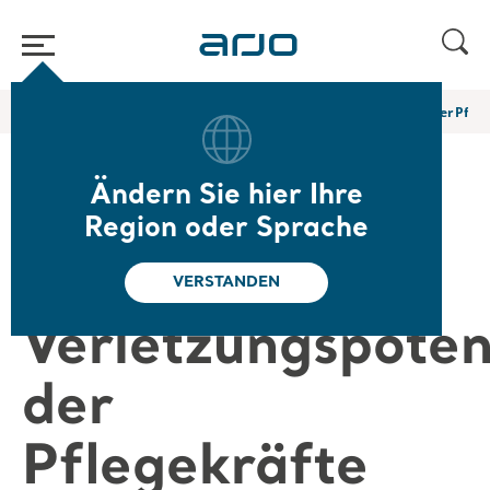
Home
/
...
/
/
Arjo Blog
Minimierung des Verletzungspotenzials der Pfleg
Ändern Sie hier Ihre
Minimierung
Region oder Sprache
des
VERSTANDEN
Verletzungspoten
der
Pflegekräfte