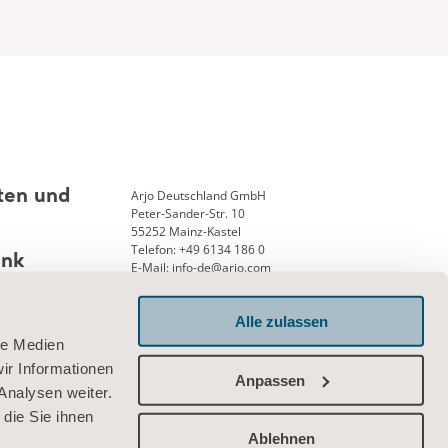
Arjo Deutschland GmbH
ten und
Peter-Sander-Str. 10
55252 Mainz-Kastel
Telefon: +49 6134 186 0
ank
E-Mail: info-de@arjo.com
Impressum:
Geschäftsführung: Andreas Aerni
Alle zulassen
Amtsgericht Wiesbaden 25, HRB 12913
USTID-Nr. DE 126341715
le Medien
ir Informationen
Verbinden Sie sich mit uns
Anpassen
Analysen weiter.
die Sie ihnen
Ablehnen