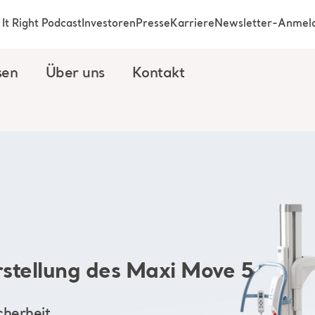
It Right Podcast
Investoren
Presse
Karriere
Newsletter-Anmel
sen
Über uns
Kontakt
stellung des
Maxi Move 5
cherheit,