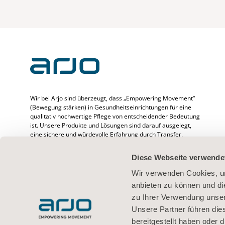
Wir bei Arjo sind überzeugt, dass „Empowering Movement“
(Bewegung stärken) in Gesundheitseinrichtungen für eine
qualitativ hochwertige Pflege von entscheidender Bedeutung
ist. Unsere Produkte und Lösungen sind darauf ausgelegt,
eine sichere und würdevolle Erfahrung durch Transfer,
medizinische Betten, Körperhygiene, Desinfektion sowie
Prävention von druckbedingten Verletzungen und venöser
Diese Webseite verwende
Thromboembolie zu fördern. Wir beschäftigen mehr als
6500 Menschen weltweit und verfügen über mehr als 65
Wir verwenden Cookies, um
Jahre Erfahrung im Umgang mit Patienten/Bewohnern und
anbieten zu können und di
medizinischem Fachpersonal. Außerdem setzen wir uns für
zu Ihrer Verwendung unser
bessere klinische Ergebnisse für Menschen ein, deren
Mobilität beeinträchtigt ist.
Unsere Partner führen die
bereitgestellt haben oder