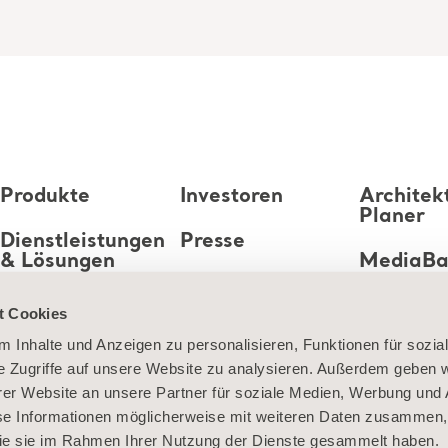
Produkte
Investoren
Architek
Planer
Dienstleistungen
Presse
& Lösungen
MediaB
Karriere
Wissen
t Cookies
 Inhalte und Anzeigen zu personalisieren, Funktionen für sozia
Über uns
e Zugriffe auf unsere Website zu analysieren. Außerdem geben w
er Website an unsere Partner für soziale Medien, Werbung und 
Kontaktieren Sie
se Informationen möglicherweise mit weiteren Daten zusammen, 
uns
 die sie im Rahmen Ihrer Nutzung der Dienste gesammelt haben.