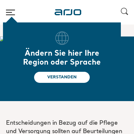
Home
/
...
/
/
Mobilitätsgalerie
Vor dem Herunterladen
Ändern Sie hier Ihre
Die Mobilitätsgalerie-
Region oder Sprache
Kollektion
VERSTANDEN
Entscheidungen in Bezug auf die Pflege
und Versorgung sollten auf Beurteilungen