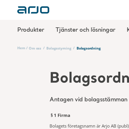
Produkter
Tjänster och lösningar
Hem
/
/
/
Om oss
Bolagsstyrning
Bolagsordning
Bolagsordn
Antagen vid bolagsstämman d
§ 1 Firma
Bolagets företagsnamn är Arjo AB (publ)