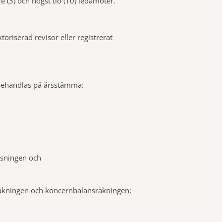
 (3) och högst tio (10) ledamöter.
toriserad revisor eller registrerat
 behandlas på årsstämma:
isningen och
räkningen och koncernbalansräkningen;