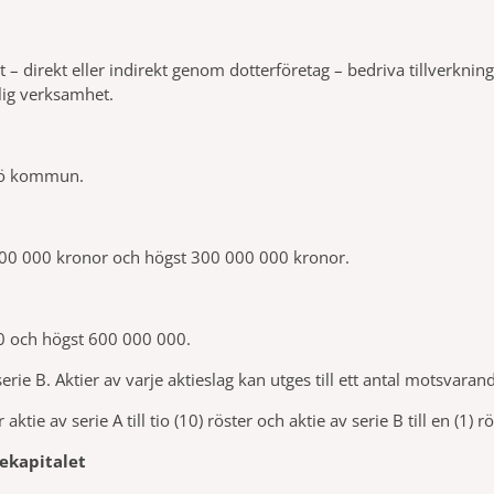
 – direkt eller indirekt genom dotterföretag – bedriva tillverknin
lig verksamhet.
lmö kommun.
 000 000 kronor och högst 300 000 000 kronor.
00 och högst 600 000 000.
 serie B. Aktier av varje aktieslag kan utges till ett antal motsvaran
ie av serie A till tio (10) röster och aktie av serie B till en (1) rö
iekapitalet