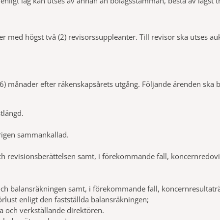
nligt lag kan utses av annan än bolagsstämman, bestå av lägst tre
rer med högst två (2) revisorssuppleanter. Till revisor ska utses auk
(6) månader efter räkenskapsårets utgång. Följande ärenden ska
tlängd.
rigen sammankallad.
h revisionsberättelsen samt, i förekommande fall, koncernredov
och balansräkningen samt, i förekommande fall, koncernresultat
örlust enligt den fastställda balansräkningen;
 och verkställande direktören.