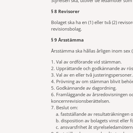
Styrelsen ska, utöver de ledamöter som e
§ 8 Revisorer
Bolaget ska ha en (1) eller två (2) reviso
revisionsbolag.
§ 9 Årsstämma
Årsstämma ska hållas årligen inom sex 
1. Val av ordförande vid stämman.
2. Upprättande och godkännande av rös
3. Val av en eller två justeringspersoner.
4. Prövning av om stämman blivit behö
5. Godkännande av dagordning.
6. Framläggande av årsredovisningen oc
koncernrevisionsberättelsen.
7. Beslut om:
a. fastställande av resultaträkningen 
b. disposition av bolagets vinst eller f
c. ansvarsfrihet åt styrelseledamöterna