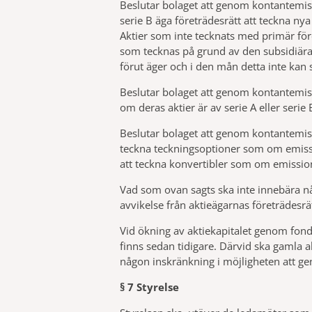
Beslutar bolaget att genom kontantemissi
serie B äga företrädesrätt att teckna nya
Aktier som inte tecknats med primär före
som tecknas på grund av den subsidiära f
förut äger och i den mån detta inte kan 
Beslutar bolaget att genom kontantemissi
om deras aktier är av serie A eller serie B
Beslutar bolaget att genom kontantemissi
teckna teckningsoptioner som om emissi
att teckna konvertibler som om emissio
Vad som ovan sagts ska inte innebära nå
avvikelse från aktieägarnas företrädesrät
Vid ökning av aktiekapitalet genom fonde
finns sedan tidigare. Därvid ska gamla ak
någon inskränkning i möjligheten att gen
§ 7 Styrelse