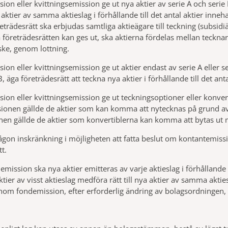
on eller kvittningsemission ge ut nya aktier av serie A och serie B
 aktier av samma aktieslag i förhållande till det antal aktier inneh
trädesrätt ska erbjudas samtliga aktieägare till teckning (subsidiä
öreträdesrätten kan ges ut, ska aktierna fördelas mellan tecknarna 
ske, genom lottning.
on eller kvittningsemission ge ut aktier endast av serie A eller se
, äga företrädesrätt att teckna nya aktier i förhållande till det anta
on eller kvittningsemission ge ut teckningsoptioner eller konvert
onen gällde de aktier som kan komma att nytecknas på grund av 
nen gällde de aktier som konvertiblerna kan komma att bytas ut 
gon inskränkning i möjligheten att fatta beslut om kontantemiss
t.
mission ska nya aktier emitteras av varje aktieslag i förhållande 
tier av visst aktieslag medföra rätt till nya aktier av samma aktie
om fondemission, efter erforderlig ändring av bolagsordningen, ge