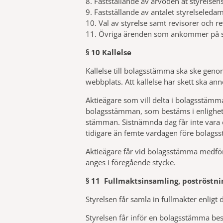
8. Fastställande av arvoden åt styrelsen
9. Fastställande av antalet styrelseleda
10. Val av styrelse samt revisorer och r
11. Övriga ärenden som ankommer på st
§ 10 Kallelse
Kallelse till bolagsstämma ska ske genom
webbplats. Att kallelse har skett ska an
Aktieägare som vill delta i bolagsstämm
bolagsstämman, som bestäms i enlighet m
stämman. Sistnämnda dag får inte vara e
tidigare än femte vardagen före bolag
Aktieägare får vid bolagsstämma medföra 
anges i föregående stycke.
§ 11 Fullmaktsinsamling, poströstn
Styrelsen får samla in fullmakter enligt 
Styrelsen får inför en bolagsstämma bes