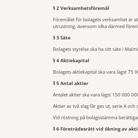
§ 2 Verksamhetsföremål
Föremålet för bolagets verksamhet är att
utrustning, ävensom idka därmed fören
§ 3 Säte
Bolagets styrelse ska ha sitt säte i Ma
§ 4 Aktiekapital
Bolagets aktiekapital ska vara lägst 75
§ 5 Antal aktier
Antalet aktier ska vara lägst 150 000 0
Aktier av två slag får ges ut, serie A och
Vid röstning på bolagsstämma berättigar akt
§ 6 Företrädesrätt vid ökning av akt