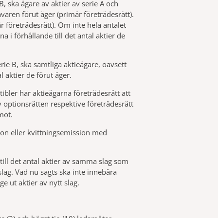
, ska ägare av aktier av serie A och
avaren förut äger (primär företrädesrätt).
r företrädesrätt). Om inte hela antalet
i förhållande till det antal aktier de
rie B, ska samtliga aktieägare, oavsett
l aktier de förut äger.
ibler har aktieägarna företrädesrätt att
optionsrätten respektive företrädesrätt
mot.
ion eller kvittningsemission med
till det antal aktier av samma slag som
slag. Vad nu sagts ska inte innebära
 ut aktier av nytt slag.