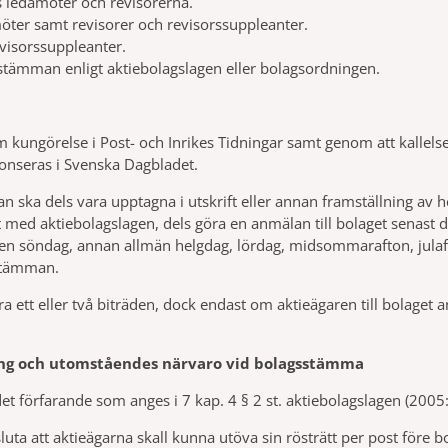
s ledamöter och revisorerna.
möter samt revisorer och revisorssuppleanter.
evisorssuppleanter.
ämman enligt aktiebolagslagen eller bolagsordningen.
 kungörelse i Post- och Inrikes Tidningar samt genom att kallelsen
nonseras i Svenska Dagbladet.
an ska dels vara upptagna i utskrift eller annan framställning av
ed aktiebolagslagen, dels göra en anmälan till bolaget senast de
n söndag, annan allmän helgdag, lördag, midsommarafton, julafton
sstämman.
ett eller två biträden, dock endast om aktieägaren till bolaget 
ing och utomståendes närvaro vid bolagsstämma
det förfarande som anges i 7 kap. 4 § 2 st. aktiebolagslagen (2005
luta att aktieägarna skall kunna utöva sin rösträtt per post före