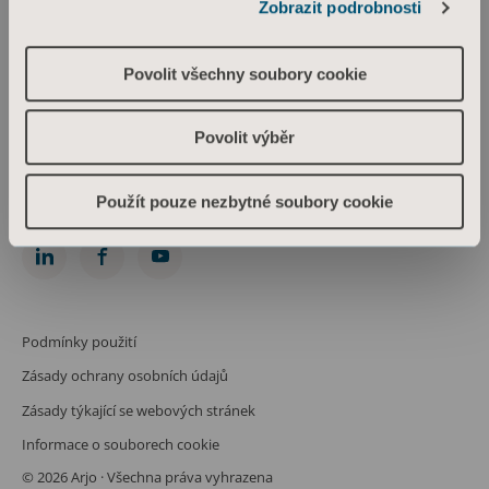
Zobrazit podrobnosti
Arjo Czech Republic s.r.o.
Škrétova 490/12
120 00 Praha 2
Povolit všechny soubory cookie
Česká republika
IČO: 469 62 549
Spis. zn.: C 274238 vedená u Městského soudu v Praze
Povolit výběr
Phone: +420 225 092 388
info.cz@arjo.com
Použít pouze nezbytné soubory cookie
Spojte se s námi
Podmínky použití
Zásady ochrany osobních údajů
Zásady týkající se webových stránek
Informace o souborech cookie
© 2026 Arjo · Všechna práva vyhrazena