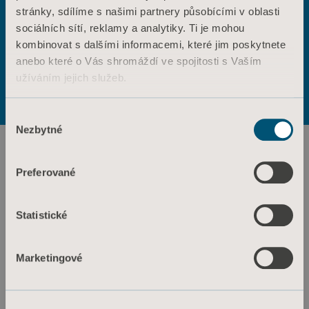
stránky, sdílíme s našimi partnery působícími v oblasti
ANO
NE
sociálních sítí, reklamy a analytiky. Ti je mohou
Kontaktujte nás
kombinovat s dalšími informacemi, které jim poskytnete
Výrobky
anebo které o Vás shromáždí ve spojitosti s Vaším
Služby a řešení
Podmínky použití
Zásady ochrany osobních údajů
užíváním jejich služeb.
Zásady týkající se webových stránek
Znalosti
Informace o souborech cookie
Informace o souborech cookie
Výběr
O nás
Nezbytné
souhlasu
Kontaktujte nás
Investoři
Preferované
Tisk a média
Statistické
Kariéra
Architekti a projektanti
Marketingové
MediaBank