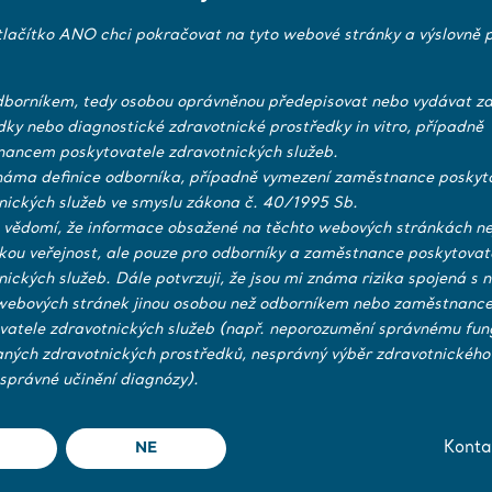
tlačítko ANO chci pokračovat na tyto webové stránky a výslovně p
borníkem, tedy osobou oprávněnou předepisovat nebo vydávat zd
dky nebo diagnostické zdravotnické prostředky in vitro, případně
ancem poskytovatele zdravotnických služeb.
náma definice odborníka, případně vymezení zaměstnance poskyt
nických služeb ve smyslu zákona č. 40/1995 Sb.
 vědomí, že informace obsažené na těchto webových stránkách ne
ckou veřejnost, ale pouze pro odborníky a zaměstnance poskytovat
nických služeb. Dále potvrzuji, že jsou mi známa rizika spojená s 
webových stránek jinou osobou než odborníkem nebo zaměstnanc
vatele zdravotnických služeb (např. neporozumění správnému fun
aných zdravotnických prostředků, nesprávný výběr zdravotnického
správné učinění diagnózy).
áme pouze originální
NE
Konta