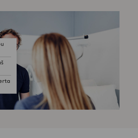
ou
áš
erta