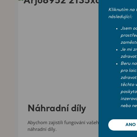
Kliknutím na 
následující:
Jsem od
prostře
zaměstn
Je mi z
zdravot
Beru na
pro lai
zdravot
těchto 
poskyto
inzerov
nebo ne
Náhradní díly
Abychom zajistili fungování vašeho zařízení, dodáv
ANO
náhradní díly.