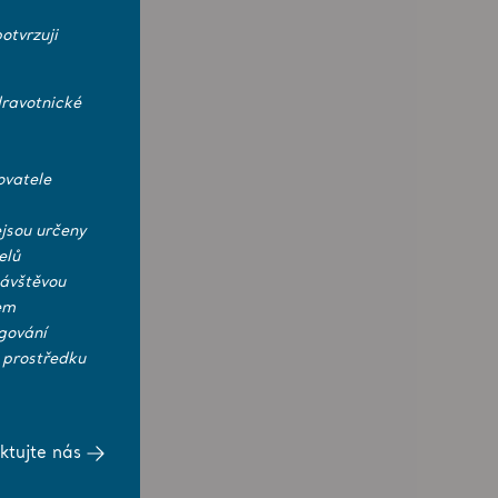
otvrzuji
ravotnické
ovatele
jsou určeny
elů
návštěvou
em
gování
 prostředku
ktujte nás