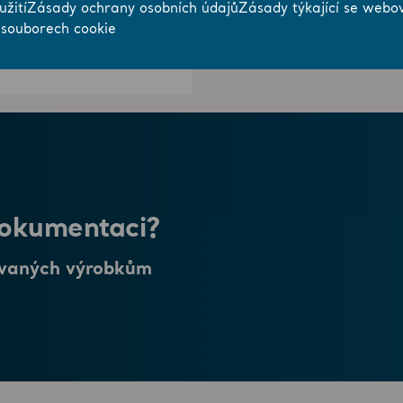
žití
Zásady ochrany osobních údajů
Zásady týkající se webo
 souborech cookie
dokumentaci?
novaných výrobkům