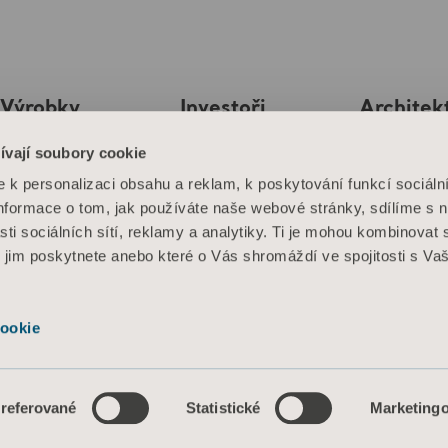
Výrobky
Investoři
Architekt
projekta
Služby a řešení
Tisk a média
ívají soubory cookie
MediaB
k personalizaci obsahu a reklam, k poskytování funkcí sociáln
Znalosti
Kariéra
Informace o tom, jak používáte naše webové stránky, sdílíme s 
sti sociálních sítí, reklamy a analytiky. Ti je mohou kombinovat 
O nás
é jim poskytnete anebo které o Vás shromáždí ve spojitosti s Va
Kontaktujte nás
ookie
se webových stránek
Informace o souborech cookie
referované
Statistické
Marketing