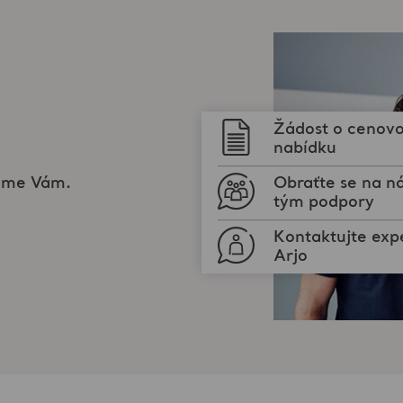
Žádost o cenov
nabídku
žeme Vám.
Obraťte se na n
tým podpory
Kontaktujte exp
Arjo