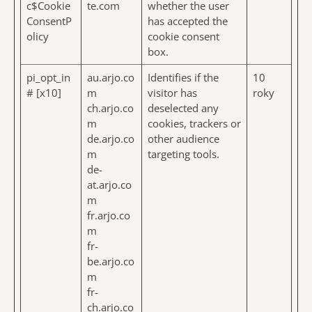
c$Cookie
te.com
whether the user
ConsentP
has accepted the
olicy
cookie consent
box.
pi_opt_in
au.arjo.co
Identifies if the
10
# [x10]
m
visitor has
roky
ch.arjo.co
deselected any
m
cookies, trackers or
de.arjo.co
other audience
m
targeting tools.
de-
at.arjo.co
m
fr.arjo.co
m
fr-
be.arjo.co
m
fr-
ch.arjo.co