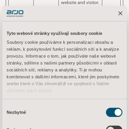
website and visitor.
x-ms-
account.a
This cookie is
Relace
cpim-
rjo.com
necessary for the
sso:#_#
login function on
the website.
Tyto webové stránky využívají soubory cookie
x-ms-
account.a
Necessary for the
Relace
Soubory cookie používáme k personalizaci obsahu a
cpim-
rjo.com
connection
reklam, k poskytování funkcí sociálních sítí a k analýze
trans
authentication on
provozu. Informace o tom, jak používáte naše webové
the website – This
stránky, sdílíme s našimi partnery působícími v oblasti
ensures the
sociálních sítí, reklamy a analytiky. Ti je mohou
website's integrity
kombinovat s dalšími informacemi, které jim poskytnete
through a process
anebo které o Vás shromáždí ve spojitosti s Vaším
called Secure
užíváním jejich služeb.
Socket Layers (SSL).
Informace o souborech cookie
Výběr
Nezbytné
souhlasu
Preferované (3)
Preferované soubory cookie umožňují webovým