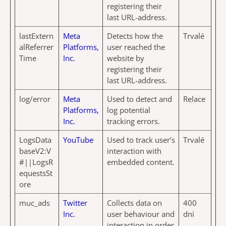
registering their
last URL-address.
lastExtern
Meta
Detects how the
Trvalé
alReferrer
Platforms,
user reached the
Time
Inc.
website by
registering their
last URL-address.
log/error
Meta
Used to detect and
Relace
Platforms,
log potential
Inc.
tracking errors.
LogsData
YouTube
Used to track user’s
Trvalé
baseV2:V
interaction with
#||LogsR
embedded content.
equestsSt
ore
muc_ads
Twitter
Collects data on
400
Inc.
user behaviour and
dní
interaction in order