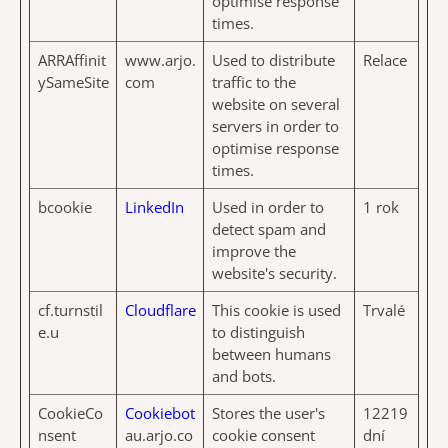
optimise response
times.
ARRAffinit
www.arjo.
Used to distribute
Relace
ySameSite
com
traffic to the
website on several
servers in order to
optimise response
times.
bcookie
LinkedIn
Used in order to
1 rok
detect spam and
improve the
website's security.
cf.turnstil
Cloudflare
This cookie is used
Trvalé
e.u
to distinguish
between humans
and bots.
CookieCo
Cookiebot
Stores the user's
12219
nsent
au.arjo.co
cookie consent
dní