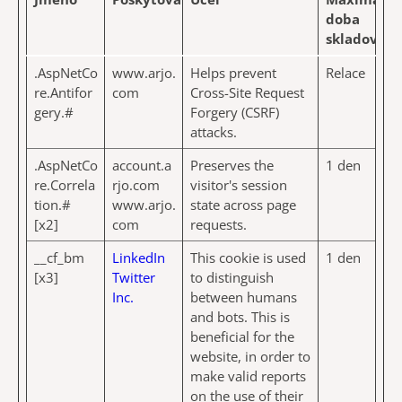
doba
skladování
.AspNetCo
www.arjo.
Helps prevent
Relace
re.Antifor
com
Cross-Site Request
gery.#
Forgery (CSRF)
attacks.
.AspNetCo
account.a
Preserves the
1 den
re.Correla
rjo.com
visitor's session
tion.#
www.arjo.
state across page
[x2]
com
requests.
__cf_bm
LinkedIn
This cookie is used
1 den
[x3]
Twitter
to distinguish
Inc.
between humans
and bots. This is
beneficial for the
website, in order to
make valid reports
on the use of their