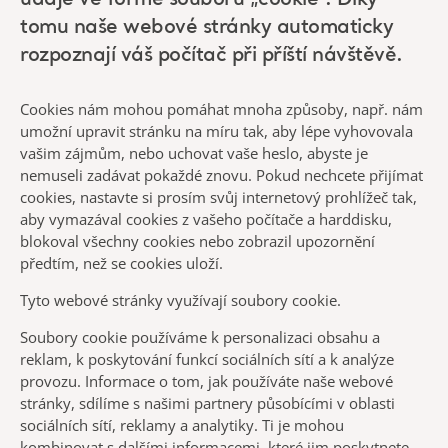
údaje ve formě souboru „cookie“. Díky
tomu naše webové stránky automaticky
rozpoznají váš počítač při příští návštěvě.
Cookies nám mohou pomáhat mnoha způsoby, např. nám
umožní upravit stránku na míru tak, aby lépe vyhovovala
vašim zájmům, nebo uchovat vaše heslo, abyste je
nemuseli zadávat pokaždé znovu. Pokud nechcete přijímat
cookies, nastavte si prosím svůj internetový prohlížeč tak,
aby vymazával cookies z vašeho počítače a harddisku,
blokoval všechny cookies nebo zobrazil upozornění
předtím, než se cookies uloží.
Tyto webové stránky využívají soubory cookie.
Soubory cookie používáme k personalizaci obsahu a
reklam, k poskytování funkcí sociálních sítí a k analýze
provozu. Informace o tom, jak používáte naše webové
stránky, sdílíme s našimi partnery působícími v oblasti
sociálních sítí, reklamy a analytiky. Ti je mohou
kombinovat s dalšími informacemi, které jim poskytnete