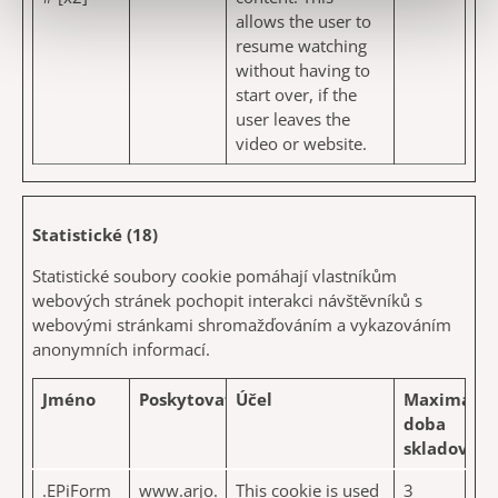
allows the user to
resume watching
without having to
start over, if the
user leaves the
video or website.
Statistické (18)
Statistické soubory cookie pomáhají vlastníkům
webových stránek pochopit interakci návštěvníků s
webovými stránkami shromažďováním a vykazováním
anonymních informací.
Jméno
Poskytovatel
Účel
Maximální
doba
skladování
.EPiForm_
www.arjo.
This cookie is used
3