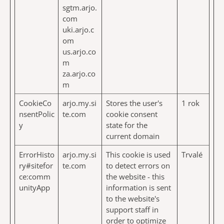
sgtm.arjo.
com
uki.arjo.c
om
us.arjo.co
m
za.arjo.co
m
CookieCo
arjo.my.si
Stores the user's
1 rok
nsentPolic
te.com
cookie consent
y
state for the
current domain
ErrorHisto
arjo.my.si
This cookie is used
Trvalé
ry#sitefor
te.com
to detect errors on
ce:comm
the website - this
unityApp
information is sent
to the website's
support staff in
order to optimize