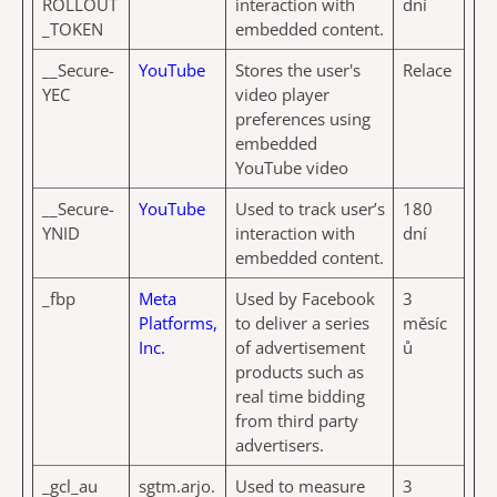
ROLLOUT
interaction with
dní
_TOKEN
embedded content.
__Secure-
YouTube
Stores the user's
Relace
YEC
video player
preferences using
embedded
YouTube video
__Secure-
YouTube
Used to track user’s
180
YNID
interaction with
dní
embedded content.
_fbp
Meta
Used by Facebook
3
Platforms,
to deliver a series
měsíc
Inc.
of advertisement
ů
products such as
real time bidding
from third party
advertisers.
_gcl_au
sgtm.arjo.
Used to measure
3