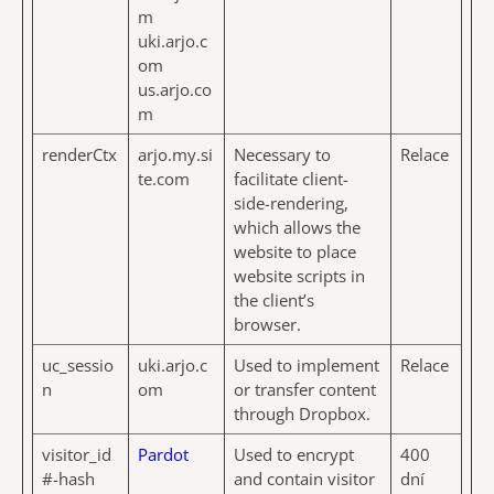
m
uki.arjo.c
om
us.arjo.co
m
renderCtx
arjo.my.si
Necessary to
Relace
te.com
facilitate client-
side-rendering,
which allows the
website to place
website scripts in
the client’s
browser.
uc_sessio
uki.arjo.c
Used to implement
Relace
n
om
or transfer content
through Dropbox.
visitor_id
Pardot
Used to encrypt
400
#-hash
and contain visitor
dní