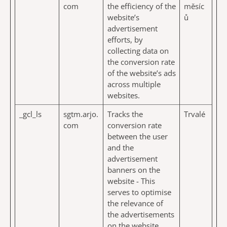
com
the efficiency of the
měsíc
website’s
ů
advertisement
efforts, by
collecting data on
the conversion rate
of the website’s ads
across multiple
websites.
_gcl_ls
sgtm.arjo.
Tracks the
Trvalé
com
conversion rate
between the user
and the
advertisement
banners on the
website - This
serves to optimise
the relevance of
the advertisements
on the website.