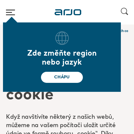
Domovská stránka
/
...
/
/
Právní informace
Informace o souborech cooki
Zde změňte region
Informace o
nebo jazyk
souborech
CHÁPU
cookie
Když navštívíte některý z našich webů,
můžeme na vašem počítači uložit určité