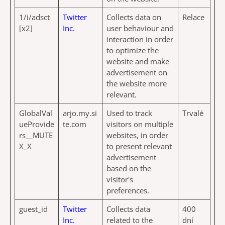
1/i/adsct
Twitter
Collects data on
Relace
[x2]
Inc.
user behaviour and
interaction in order
to optimize the
website and make
advertisement on
the website more
relevant.
GlobalVal
arjo.my.si
Used to track
Trvalé
ueProvide
te.com
visitors on multiple
rs__MUTE
websites, in order
X_X
to present relevant
advertisement
based on the
visitor's
preferences.
guest_id
Twitter
Collects data
400
Inc.
related to the
dní