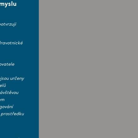
smyslu
otvrzuji
ravotnické
ovatele
jsou určeny
elů
návštěvou
em
gování
 prostředku
ejního zástupce.</p>