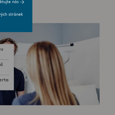
ktujte nás
vých stránek
ou
áš
erta