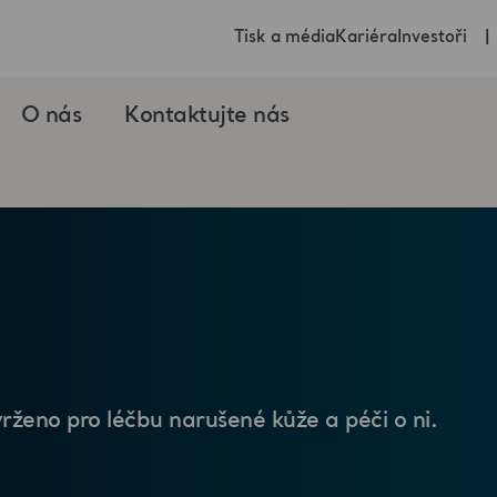
Tisk a média
Kariéra
Investoři
O nás
Kontaktujte nás
n
vrženo pro léčbu narušené kůže a péči o ni.