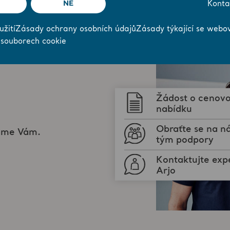
NE
Konta
Zobrazit více
žití
Zásady ochrany osobních údajů
Zásady týkající se webo
 souborech cookie
Žádost o cenov
nabídku
Obraťte se na n
žeme Vám.
tým podpory
Kontaktujte exp
Arjo