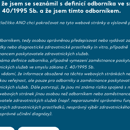
, že jsem se seznámil s definicí odborníka ve 
 40/1995 Sb. a že jsem tímto odborníkem.
tlačítko ANO chci pokračovat na tyto webové stránky a výslovně p
borníkem, tedy osobou oprávněnou předepisovat nebo vydávat zd
dky nebo diagnostické zdravotnické prostředky in vitro, případně
ancem poskytovatele zdravotnických služeb.
náma definice odborníka, případně vymezení zaměstnance poskyt
nických služeb ve smyslu zákona č. 40/1995 Sb.
 vědomí, že informace obsažené na těchto webových stránkách ne
ckou veřejnost, ale pouze pro odborníky a zaměstnance poskytovat
nických služeb. Dále potvrzuji, že jsou mi známa rizika spojená s 
webových stránek jinou osobou než odborníkem nebo zaměstnanc
vatele zdravotnických služeb (např. neporozumění správnému fun
aných zdravotnických prostředků, nesprávný výběr zdravotnického
správné učinění diagnózy).
o dostupnosti výrobku pro prodej ve vaší zemi se obraťte na svého místního prod