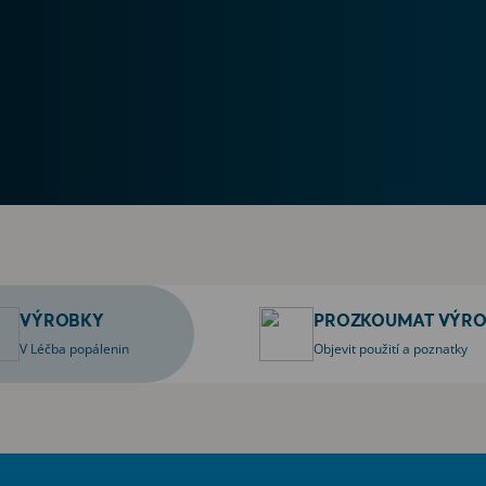
VÝROBKY
PROZKOUMAT VÝRO
V Léčba popálenin
Objevit použití a poznatky