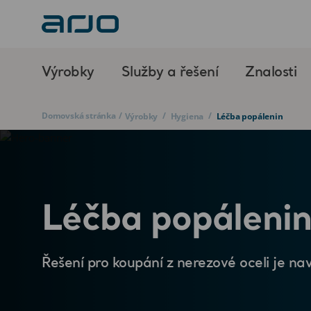
Výrobky
Služby a řešení
Znalosti
Domovská stránka
/
/
/
Výrobky
Hygiena
Léčba popálenin
Léčba popáleni
Řešení pro koupání z nerezové oceli je na