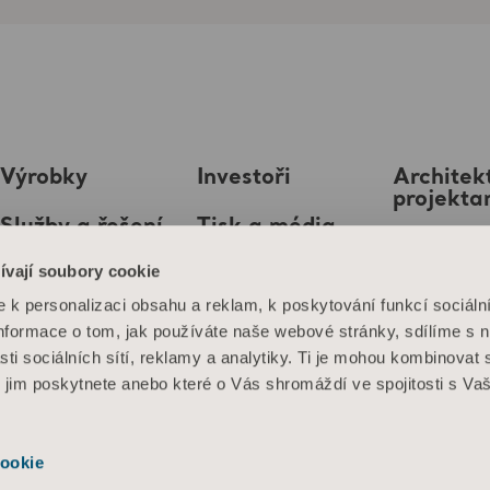
Výrobky
Investoři
Architekt
projekta
Služby a řešení
Tisk a média
MediaB
ívají soubory cookie
Znalosti
Kariéra
k personalizaci obsahu a reklam, k poskytování funkcí sociáln
O nás
Informace o tom, jak používáte naše webové stránky, sdílíme s 
sti sociálních sítí, reklamy a analytiky. Ti je mohou kombinovat 
Kontaktujte nás
é jim poskytnete anebo které o Vás shromáždí ve spojitosti s Va
ookie