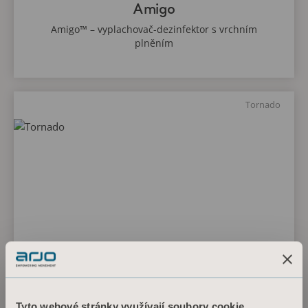
Amigo
Amigo™ – vyplachovač-dezinfektor s vrchním
plněním
Tornado
Tornado
Tyto webové stránky využívají soubory cookie