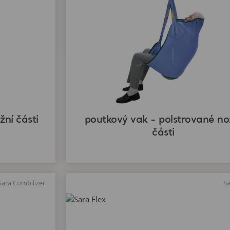
žní části
poutkový vak - polstrované no
části
Sara Combilizer
Sa