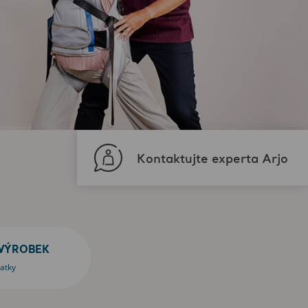
Kontaktujte experta Arjo
VÝROBEK
natky