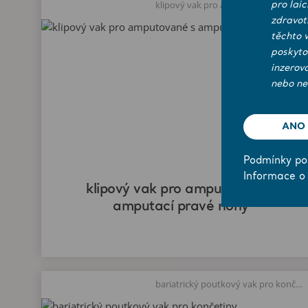
klipový vak pro amputované s amputací pravé nohy
pro lai
zdravot
těchto 
poskyto
inzerov
nebo ne
ANO
Podmínky pou
Informace o
klipový vak pro amputované s
amputací pravé nohy
bariatrický poutkový vak pro končetiny