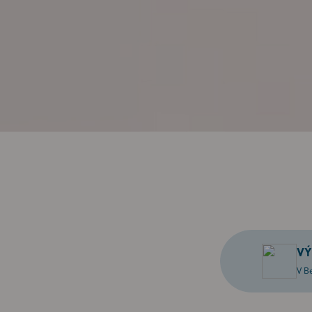
V
V B