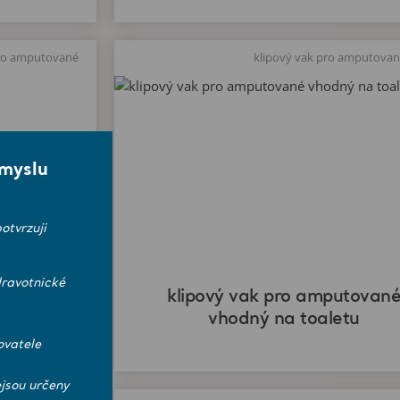
pro amputované
smyslu
otvrzuji
ravotnické
klipový vak pro amputovan
vhodný na toaletu
ovatele
jsou určeny