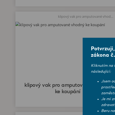
klipový vak pro amputované vhodný ke koupání
Potvrzuji
zákona č.
Kliknutím na 
následující:
Jsem od
klipový vak pro amputované vhodný
prostře
ke koupání
zaměstn
Je mi z
zdravot
Beru na