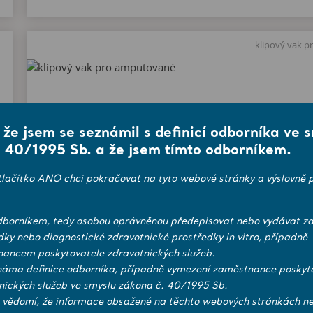
klipový vak 
, že jsem se seznámil s definicí odborníka ve 
 40/1995 Sb. a že jsem tímto odborníkem.
tlačítko ANO chci pokračovat na tyto webové stránky a výslovně p
borníkem, tedy osobou oprávněnou předepisovat nebo vydávat zd
klipový vak pro amputované
dky nebo diagnostické zdravotnické prostředky in vitro, případně
ancem poskytovatele zdravotnických služeb.
náma definice odborníka, případně vymezení zaměstnance poskyt
nických služeb ve smyslu zákona č. 40/1995 Sb.
 vědomí, že informace obsažené na těchto webových stránkách ne