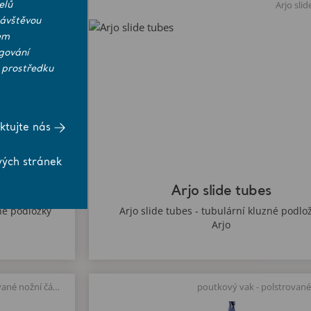
heets and tubes
Arjo sli
elů
návštěvou
em
gování
 prostředku
ktujte nás
vých stránek
bes
Arjo slide tubes
né podložky
Arjo slide tubes - tubulární kluzné podlo
Arjo
Vak na toaletu s poutky - polstrované nožní části