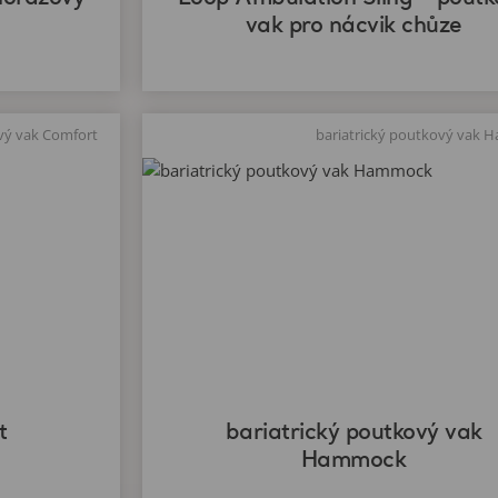
vak pro nácvik chůze
ový vak Comfort
t
bariatrický poutkový vak
Hammock