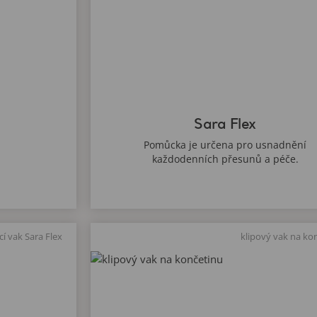
Sara Flex
Pomůcka je určena pro usnadnění
každodenních přesunů a péče.
cí vak Sara Flex
klipový vak na ko