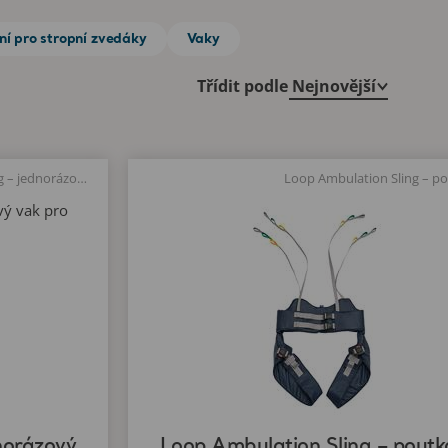
ní pro stropní zvedáky
Vaky
Třídit podle
Disposable Loop Ambulation Sling – jednorázový poutkový vak pro nácvik chůze
norázový
Loop Ambulation Sling – poutk