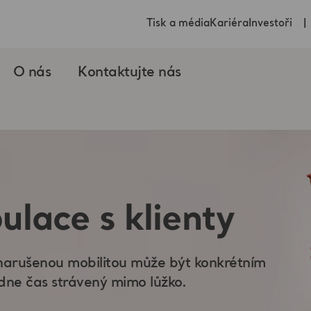
Tisk a média
Kariéra
Investoři
O nás
Kontaktujte nás
lace s klienty
 narušenou mobilitou může být konkrétním
 dne čas strávený mimo lůžko.