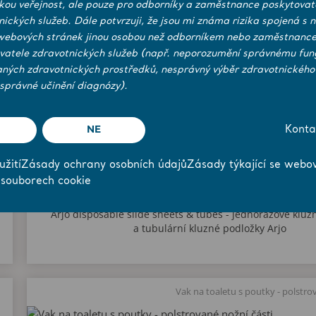
Arjo Disposable slide s
ckou veřejnost, ale pouze pro odborníky a zaměstnance poskytovat
nických služeb. Dále potvrzuji, že jsou mi známa rizika spojená s 
webových stránek jinou osobou než odborníkem nebo zaměstnanc
vatele zdravotnických služeb (např. neporozumění správnému fun
aných zdravotnických prostředků, nesprávný výběr zdravotnického
správné učinění diagnózy).
NE
Konta
žití
Zásady ochrany osobních údajů
Zásady týkající se webo
 souborech cookie
Arjo Disposable slide sheets and tu
Arjo disposable slide sheets & tubes - jednorázové kluz
a tubulární kluzné podložky Arjo