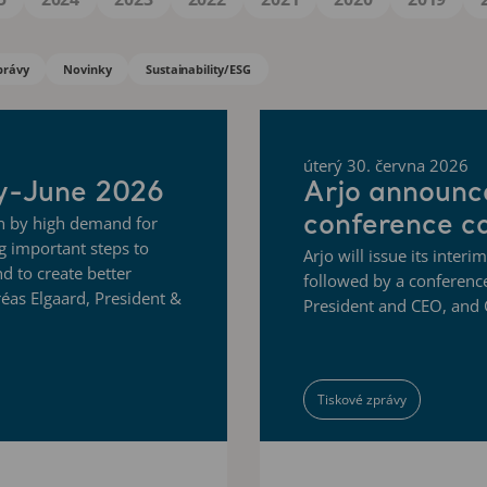
právy
Novinky
Sustainability/ESG
úterý 30. června 2026
ry-June 2026
Arjo announc
conference ca
en by high demand for
g important steps to
Arjo will issue its inter
nd to create better
followed by a conference
réas Elgaard, President &
President and CEO, and C
Tiskové zprávy