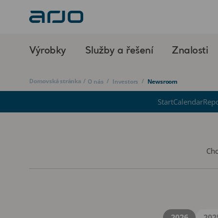
Výrobky
Služby a řešení
Znalosti
Domovská stránka
/
/
/
O nás
Investors
Newsroom
Start
Calendar
Repo
Chc
2026
202