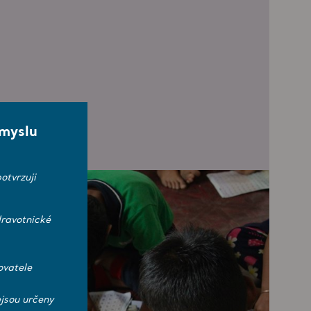
smyslu
otvrzuji
ravotnické
ovatele
jsou určeny