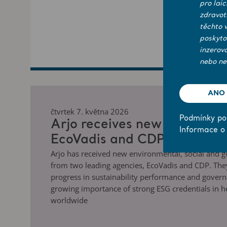
pro lai
zdravot
těchto 
poskyto
inzerov
nebo ne
ANO
čtvrtek 7. května 2026
Podmínky pou
Arjo receives new ESG ratin
Informace o
EcoVadis and CDP
Arjo has received new environmental, social and g
from two leading agencies, EcoVadis and CDP. They
progress in sustainability performance and gover
growing importance of strong ESG credentials in h
worldwide