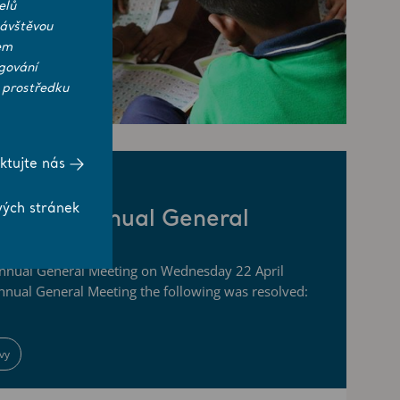
elů
návštěvou
em
gování
 prostředku
ktujte nás
vých stránek
t Arjo’s Annual General
6
 Annual General Meeting on Wednesday 22 April
nnual General Meeting the following was resolved:
vy