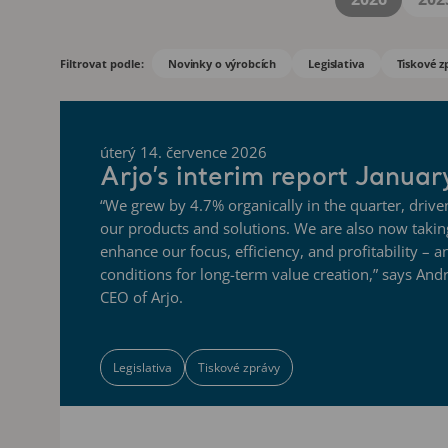
Filtrovat podle:
Novinky o výrobcích
Legislativa
Tiskové z
úterý 14. července 2026
Arjo’s interim report Janua
“We grew by 4.7% organically in the quarter, driv
our products and solutions. We are also now takin
enhance our focus, efficiency, and profitability – a
conditions for long-term value creation,” says And
CEO of Arjo.
Legislativa
Tiskové zprávy