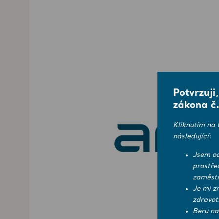
Potvrzuji
zákona č.
Kliknutím na 
následující:
Jsem od
prostře
zaměstn
Je mi z
zdravot
Beru na