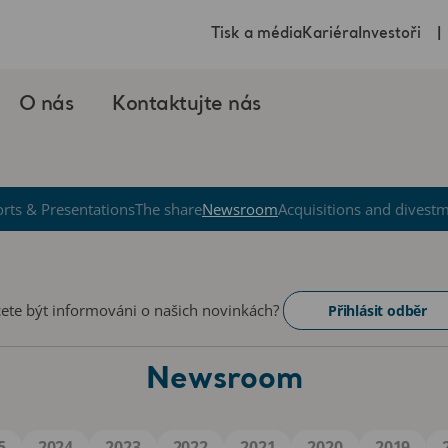
Tisk a média
Kariéra
Investoři
O nás
Kontaktujte nás
rts & Presentations
The share
Newsroom
Acquisitions and divest
ete být informováni o našich novinkách?
Přihlásit odběr
Newsroom
5
2024
2023
2022
2021
2020
2019