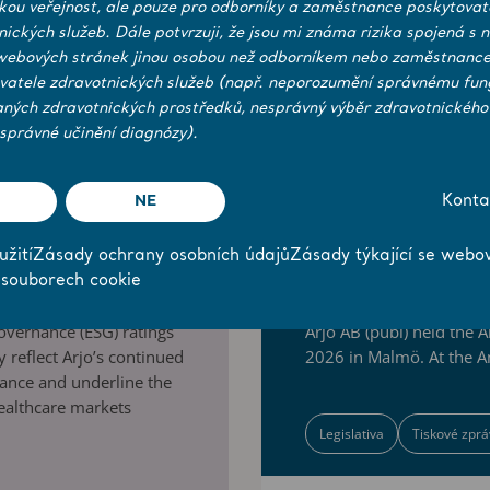
ckou veřejnost, ale pouze pro odborníky a zaměstnance poskytovat
nických služeb. Dále potvrzuji, že jsou mi známa rizika spojená s 
webových stránek jinou osobou než odborníkem nebo zaměstnanc
vatele zdravotnických služeb (např. neporozumění správnému fun
aných zdravotnických prostředků, nesprávný výběr zdravotnického
správné učinění diagnózy).
NE
Konta
středa 22. dubna 2026
žití
Zásady ochrany osobních údajů
Zásady týkající se webo
gs from
Resolutions a
 souborech cookie
Meeting 202
overnance (ESG) ratings
Arjo AB (publ) held the
 reflect Arjo’s continued
2026 in Malmö. At the A
nance and underline the
ealthcare markets
Legislativa
Tiskové zprá