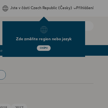
Přihlášení
Jste v části Czech Republic (Česky)
Zde změňte region nebo jazyk
CHÁPU
ments
Credit Market
2018
2017