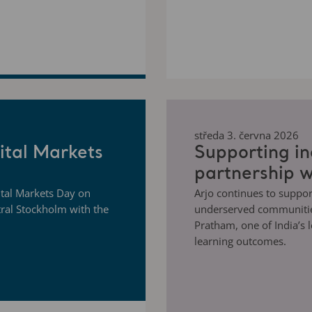
středa 3. června 2026
ital Markets
Supporting in
partnership 
pital Markets Day on
Arjo continues to suppor
tral Stockholm with the
underserved communities
Pratham, one of India’s 
learning outcomes.