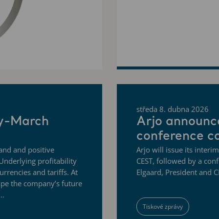
středa 8. dubna 2026
ry-March
Arjo announc
conference ca
mand and positive
Arjo will issue its inte
Underlying profitability
CEST, followed by a conf
urrencies and tariffs. At
Elgaard, President and C
ape the company’s future
..
Tiskové zprávy