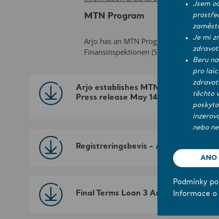
Jsem od
MTN Program
prostře
zaměstn
Je mi z
Arjo has an MTN Program (Medium Term 
zdravot
Finansinspektionen (Swedish Financial S
Beru na
pro lai
zdravot
Arjo establishes MTN progam -
těchto 
Press release May 14 2025
poskyto
inzerov
nebo ne
Registreringsbevis - Arjo AB (publ)
ANO
Podmínky pou
Final Terms Loan 3 Arjo AB
Informace o