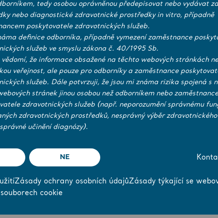
borníkem, tedy osobou oprávněnou předepisovat nebo vydávat zd
dky nebo diagnostické zdravotnické prostředky in vitro, případně
ancem poskytovatele zdravotnických služeb.
náma definice odborníka, případně vymezení zaměstnance poskyt
Notes) with a framework amount of SEK 5 billion. The prospect
nických služeb ve smyslu zákona č. 40/1995 Sb.
upervisory Authority) and can also be found at
www.finansinspek
 vědomí, že informace obsažené na těchto webových stránkách ne
ckou veřejnost, ale pouze pro odborníky a zaměstnance poskytovat
nických služeb. Dále potvrzuji, že jsou mi známa rizika spojená s 
Arjo AB (publ) - Base Prospectus
webových stránek jinou osobou než odborníkem nebo zaměstnanc
for Medium Term Note Programme
vatele zdravotnických služeb (např. neporozumění správnému fun
2026
aných zdravotnických prostředků, nesprávný výběr zdravotnického
správné učinění diagnózy).
Slutliga Villkor Arjo AB
NE
Konta
žití
Zásady ochrany osobních údajů
Zásady týkající se webo
 souborech cookie