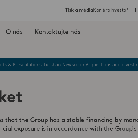
Tisk a média
Kariéra
Investoři
O nás
Kontaktujte nás
rts & Presentations
The share
Newsroom
Acquisitions and divest
ket
s that the Group has a stable financing by managi
nancial exposure is in accordance with the Group's 