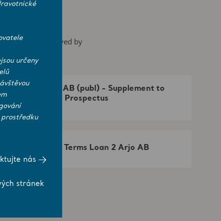
ravotnické
ovatele
us has been approved by
tionen.se
.
jsou určeny
elů
návštěvou
Arjo AB (publ) - Supplement to
em
Base Prospectus
gování
 prostředku
Final Terms Loan 2 Arjo AB
ktujte nás
vých stránek