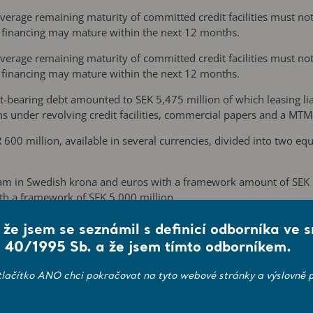
e average remaining maturity of committed credit facilities must n
 financing may mature within the next 12 months.
e average remaining maturity of committed credit facilities must n
 financing may mature within the next 12 months.
t-bearing debt amounted to SEK 5,475 million of which leasing lia
ans under revolving credit facilities, commercial papers and a M
EUR 600 million, available in several currencies, divided into two
am in Swedish krona and euros with a framework amount of SEK 5
h a framework of SEK 5,000 million.
d interest-bearing debt are available in the Group's annual report
, že jsem se seznámil s definicí odborníka ve 
 40/1995 Sb. a že jsem tímto odborníkem.
tlačítko ANO chci pokračovat na tyto webové stránky a výslovně p
th a framework amount of SEK 5 billion.