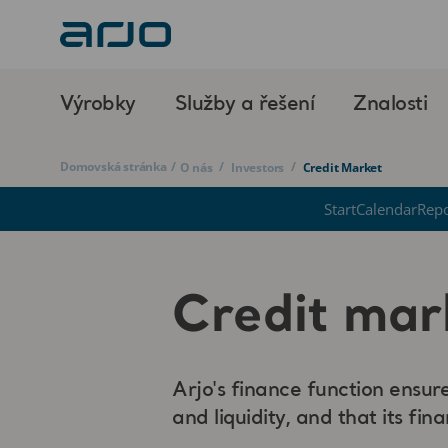
Výrobky
Služby a řešení
Znalosti
Domovská stránka
/
/
/
O nás
Investors
Credit Market
Start
Calendar
Repo
Credit mar
Arjo's finance function ensure
and liquidity, and that its fi