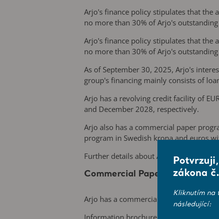
Arjo's finance policy stipulates that th
no more than 30% of Arjo's outstanding
Arjo's finance policy stipulates that th
no more than 30% of Arjo's outstanding
As of September 30, 2025, Arjo's interes
group's financing mainly consists of lo
Arjo has a revolving credit facility of 
and December 2028, respectively.
Arjo also has a commercial paper progr
program in Swedish krona and euros wit
Further details about Arjo's financing an
Potvrzuji
zákona č.
Commercial Paper Program
Kliknutím na 
Arjo has a commercial paper program wi
následující:
Information brochure 2025
(in Swedish)