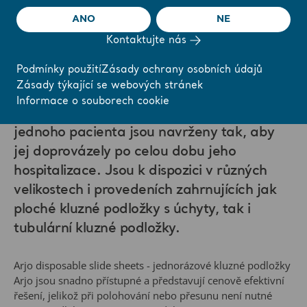
ANO
NE
Kontaktujte nás
Přehled
Podmínky použití
Zásady ochrany osobních údajů
Zásady týkající se webových stránek
Arjo disposable slide sheets - jednorázové
Informace o souborech cookie
kluzné podložky Arjo určené k použití u
jednoho pacienta jsou navrženy tak, aby
jej doprovázely po celou dobu jeho
hospitalizace. Jsou k dispozici v různých
velikostech i provedeních zahrnujících jak
ploché kluzné podložky s úchyty, tak i
tubulární kluzné podložky.
Arjo disposable slide sheets - jednorázové kluzné podložky
Arjo jsou snadno přístupné a představují cenově efektivní
řešení, jelikož při polohování nebo přesunu není nutné