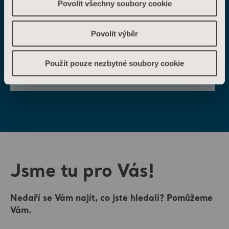
Povolit všechny soubory cookie
With our prone positioning solutions,
you can lower the risk of injury
associated with prone positioning. And
Povolit výběr
the number of caregivers… And the
physical effort needed to carry out a
safe and controlled manoeuvre every
Použít pouze nezbytné soubory cookie
time.
Jsme tu pro Vás!
Nedaří se Vám najít, co jste hledali? Pomůžeme
Vám.