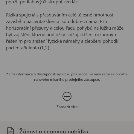
použít podlahový či stropní zvedák.
Rizika spojená s přesouváním celé tělesné hmotnosti
závislého pacienta/klienta jsou dobře známá. Pro
horizontální přesuny a celou řadu pohybů na lůžku může
být zajištění kluzné podložky snižující tření rozumným
řešením pro snížení fyzické námahy a zlepšení pohodlí
pacienta/klienta (1,2)
Ploché podložky mají všité úchyty pro pohodlný úchop při
tažení, k nimž je možné snadno připevnit jednorázové
tažné popruhy, pokud je zapotřebí větší dosah.
* Pro informace o dostupnosti výrobku pro prodej ve vaší zemi se obraťte
na svého místního prodejního zástupce.
Jednorázové kluzné podložky jsou opatřeny dvěma
povrchy sešitými do tubulárního tvaru, což znamená, že ke
snížení tření do stejné míry je zapotřebí pouze jeden
výrobek namísto dvou plochých kluzných podložek.
Zobrazit více
Použití kluzných podložek může také přispět ke snížení
rizika vzniku dekubitů. Prevalence a incidence dekubitů
Žádost o cenovou nabídku
jsou v mnoha zdravotnických zařízeních velmi vysoké a