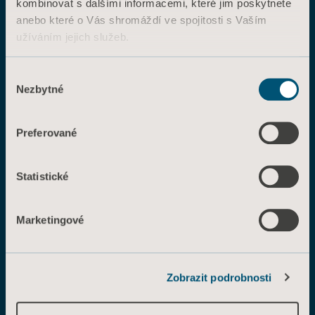
kombinovat s dalšími informacemi, které jim poskytnete
anebo které o Vás shromáždí ve spojitosti s Vaším
užíváním jejich služeb.
Prozkoumat související
Informace o souborech cookie
řešení
Výběr
Nezbytné
souhlasu
Preferované
Časná mobilita
Při časné mobilizaci Vašich pacientů na
Statistické
JIP častým, optimálně bezpečným a
funkčním způsobem budete moci
Marketingové
dosáhnout lepších výsledků a
maximalizovat efektivitu.
Zobrazit podrobnosti
Prone positioning