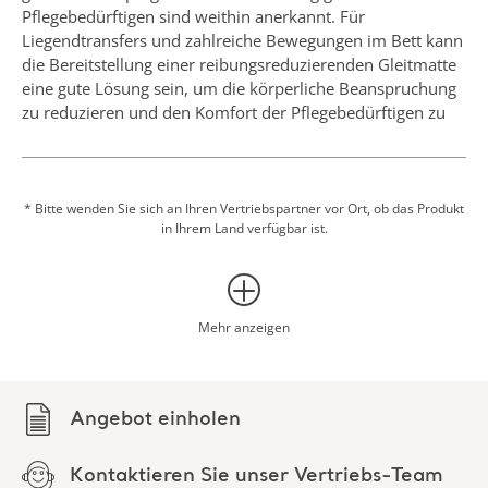
Pflegebedürftigen sind weithin anerkannt. Für
Liegendtransfers und zahlreiche Bewegungen im Bett kann
die Bereitstellung einer reibungsreduzierenden Gleitmatte
eine gute Lösung sein, um die körperliche Beanspruchung
zu reduzieren und den Komfort der Pflegebedürftigen zu
verbessern (1,2)
Die flachen Matten verfügen über eingenähte Griffe, die
beim Ziehen komfortablen Halt bieten; sofern eine größere
* Bitte wenden Sie sich an Ihren Vertriebspartner vor Ort, ob das Produkt
in Ihrem Land verfügbar ist.
Greifweite erforderlich ist, können die Arjo Einweg-
Zugbänder unkompliziert an den Griffen befestigt werden.
Die Einweg-Gleitröhren bestehen aus zwei Oberflächen, die
in Röhrenform zusammengenäht wurden. Dies bedeutet,
Mehr anzeigen
dass anstelle zweier flacher Gleitmatten nur ein Produkt
erforderlich ist, um denselben Grad an
Reibungsminderung zu erreichen.
Angebot einholen
Die Verwendung von Gleitmatten kann auch dazu
beitragen, das Risiko von druckbedingten Verletzungen zu
Kontaktieren Sie unser Vertriebs-Team