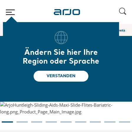
Home
/
...
/
/
Friction Reduction Devices
Arjo Disposable slide sheets an
Ändern Sie hier Ihre
Arjo Disposable slide
Region oder Sprache
sheets and tubes
VERSTANDEN
Arjo Einweg-Gleitmatten und -röhren