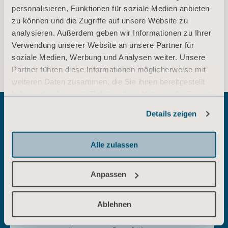
DOWNLOAD
personalisieren, Funktionen für soziale Medien anbieten
zu können und die Zugriffe auf unsere Website zu
analysieren. Außerdem geben wir Informationen zu Ihrer
Verwendung unserer Website an unsere Partner für
* Bitte wenden Sie sich an Ihren Vertriebspartner vor Ort, ob das Produkt
in Ihrem Land verfügbar ist.
soziale Medien, Werbung und Analysen weiter. Unsere
Partner führen diese Informationen möglicherweise mit
weiteren Daten zusammen, die Sie ihnen bereitgestellt
haben oder die sie im Rahmen Ihrer Nutzung der Dienste
gesammelt haben.
Details zeigen
Informationen zu Cookies
Verwandte Lösungen
Alle zulassen
entdecken
Anpassen
Ablehnen
Frühmobilisierung