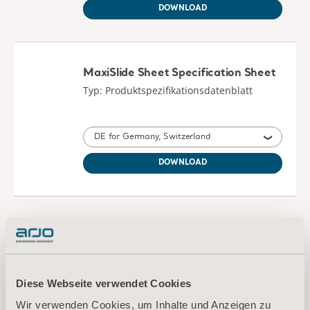
DOWNLOAD
MaxiSlide Sheet Specification Sheet
Typ: Produktspezifikationsdatenblatt
DE for Germany, Switzerland
DOWNLOAD
Arjo Slide Sheets Instructions for use
Typ: Bedienungsanleitung (IFU)
Diese Webseite verwendet Cookies
DE, EN, NL, FR, IT, HE, AR for Germany, International, United States of America, Australia, Belgium, Switzerland, France, United Kingdom of Great Britain and Northern Ireland, Canada, New Zealand, Italy, Netherlands, Israel, Austria, United Arab Emirates
Wir verwenden Cookies, um Inhalte und Anzeigen zu