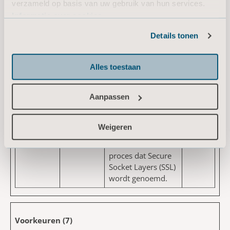
verzameld op basis van uw gebruik van hun services.
bezoeker.
Informatie over cookies
x-ms-
account.a
Deze cookie is
Sessie
cpim-
rjo.com
nodig voor de
Details tonen
sso:#_#
inlogfunctie op de
website.
Alles toestaan
x-ms-
account.a
Noodzakelijk voor
Sessie
cpim-
rjo.com
de
Aanpassen
trans
verbindingsverifica
tie op de website -
Dit zorgt voor de
Weigeren
integriteit van de
website via een
proces dat Secure
Socket Layers (SSL)
wordt genoemd.
Voorkeuren (7)