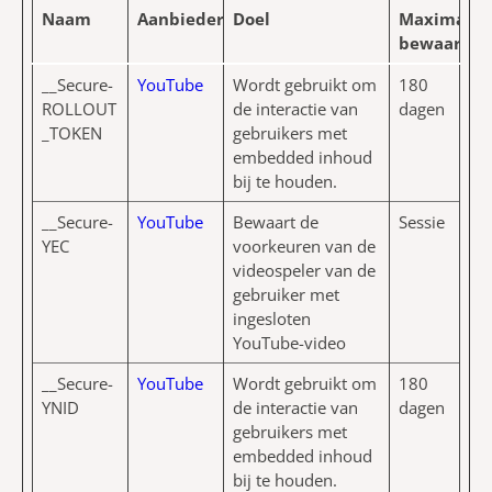
Naam
Aanbieder
Doel
Maximale
bewaarter
__Secure-
YouTube
Wordt gebruikt om
180
ROLLOUT
de interactie van
dagen
_TOKEN
gebruikers met
embedded inhoud
bij te houden.
__Secure-
YouTube
Bewaart de
Sessie
YEC
voorkeuren van de
videospeler van de
gebruiker met
ingesloten
YouTube-video
__Secure-
YouTube
Wordt gebruikt om
180
YNID
de interactie van
dagen
gebruikers met
embedded inhoud
bij te houden.