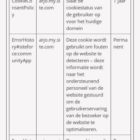
CookieCo
arjo.my.si
Slaat de
1 jaar
nsentPolic
te.com
cookiestatus van
y
de gebruiker op
voor het huidige
domein
ErrorHisto
arjo.my.si
Deze cookie wordt
Perma
ry#sitefor
te.com
gebruikt om fouten
nent
ce:comm
op de website te
unityApp
detecteren – deze
informatie wordt
naar het
ondersteunend
personeel van de
website gestuurd
om de
gebruikerservaring
van de bezoeker op
de website te
optimaliseren.