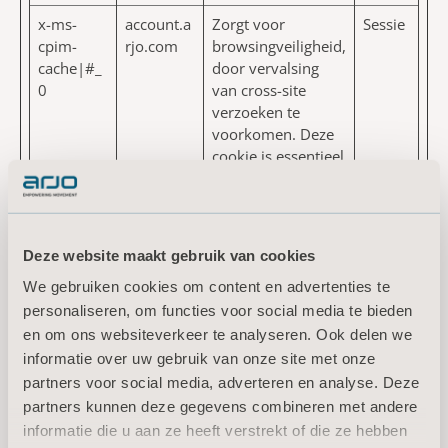
x-ms-
account.a
Zorgt voor
Sessie
cpim-
rjo.com
browsingveiligheid,
cache|#_
door vervalsing
0
van cross-site
verzoeken te
voorkomen. Deze
cookie is essentieel
voor de veiligheid
van de website en
bezoeker.
Deze website maakt gebruik van cookies
x-ms-
account.a
Zorgt voor
Sessie
cpim-csrf
rjo.com
browsingveiligheid,
We gebruiken cookies om content en advertenties te
door vervalsing
personaliseren, om functies voor social media te bieden
van cross-site
en om ons websiteverkeer te analyseren. Ook delen we
verzoeken te
informatie over uw gebruik van onze site met onze
voorkomen. Deze
partners voor social media, adverteren en analyse. Deze
cookie is essentieel
partners kunnen deze gegevens combineren met andere
voor de veiligheid
informatie die u aan ze heeft verstrekt of die ze hebben
van de website en