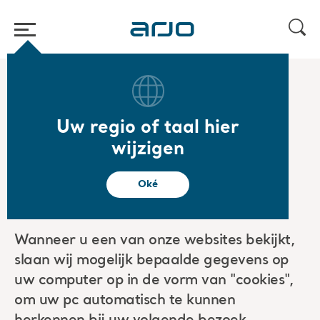
Start
/
...
/
/
Juridisch
Informatie over cookies
Uw regio of taal hier
Informatie over
wijzigen
cookies
Oké
Wanneer u een van onze websites bekijkt,
slaan wij mogelijk bepaalde gegevens op
uw computer op in de vorm van "cookies",
om uw pc automatisch te kunnen