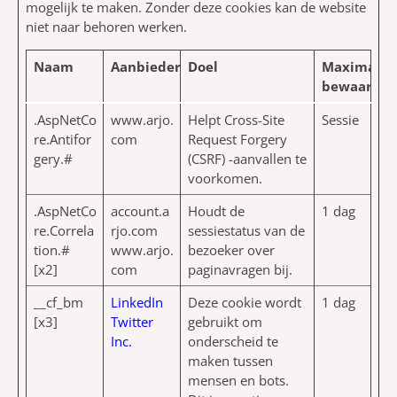
mogelijk te maken. Zonder deze cookies kan de website
niet naar behoren werken.
Naam
Aanbieder
Doel
Maximale
bewaarter
.AspNetCo
www.arjo.
Helpt Cross-Site
Sessie
re.Antifor
com
Request Forgery
gery.#
(CSRF) -aanvallen te
voorkomen.
.AspNetCo
account.a
Houdt de
1 dag
re.Correla
rjo.com
sessiestatus van de
tion.#
www.arjo.
bezoeker over
[x2]
com
paginavragen bij.
__cf_bm
LinkedIn
Deze cookie wordt
1 dag
[x3]
Twitter
gebruikt om
Inc.
onderscheid te
maken tussen
mensen en bots.