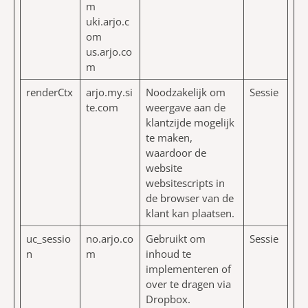
m
uki.arjo.c
om
us.arjo.co
m
renderCtx
arjo.my.si
Noodzakelijk om
Sessie
te.com
weergave aan de
klantzijde mogelijk
te maken,
waardoor de
website
websitescripts in
de browser van de
klant kan plaatsen.
uc_sessio
no.arjo.co
Gebruikt om
Sessie
n
m
inhoud te
implementeren of
over te dragen via
Dropbox.