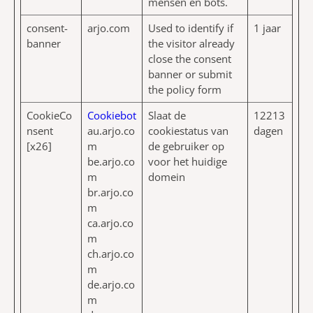
mensen en bots.
consent-
arjo.com
Used to identify if
1 jaar
banner
the visitor already
close the consent
banner or submit
the policy form
CookieCo
Cookiebot
Slaat de
12213
nsent
au.arjo.co
cookiestatus van
dagen
[x26]
m
de gebruiker op
be.arjo.co
voor het huidige
m
domein
br.arjo.co
m
ca.arjo.co
m
ch.arjo.co
m
de.arjo.co
m