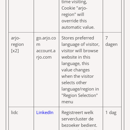
time visiting,
Cookie "arjo-
region" will
override this
automatic value.
arjo-
go.arjo.co
Stores preferred
7
region
m
language of visitor,
dagen
[x2]
account.a
visitor will browse
rjo.com
website in this
language, this
value changes
when the visitor
selects other
language/region in
"Region Selection"
menu
lidc
LinkedIn
Registreert welk
1 dag
servercluster de
bezoeker bedient.