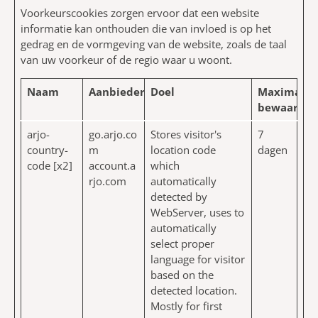
Voorkeurscookies zorgen ervoor dat een website
informatie kan onthouden die van invloed is op het
gedrag en de vormgeving van de website, zoals de taal
van uw voorkeur of de regio waar u woont.
Naam
Aanbieder
Doel
Maximale
bewaarter
arjo-
go.arjo.co
Stores visitor's
7
country-
m
location code
dagen
code [x2]
account.a
which
rjo.com
automatically
detected by
WebServer, uses to
automatically
select proper
language for visitor
based on the
detected location.
Mostly for first