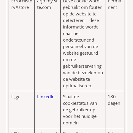
ErrorHisto
arjo.my.si
Deze cookie wordt
Perma
ry#store
te.com
gebruikt om fouten
nent
op de website te
detecteren – deze
informatie wordt
naar het
ondersteunend
personeel van de
website gestuurd
om de
gebruikerservaring
van de bezoeker op
de website te
optimaliseren.
li_gc
LinkedIn
Slaat de
180
cookiestatus van
dagen
de gebruiker op
voor het huidige
domein