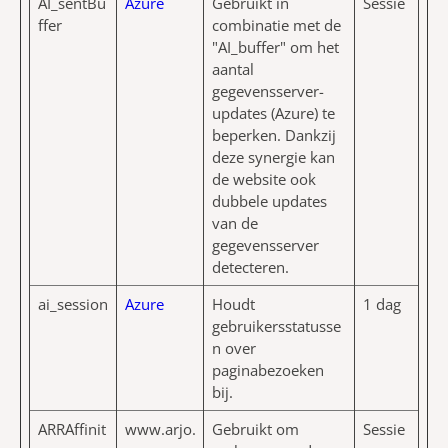
AI_sentBu
Azure
Gebruikt in
Sessie
ffer
combinatie met de
"AI_buffer" om het
aantal
gegevensserver-
updates (Azure) te
beperken. Dankzij
deze synergie kan
de website ook
dubbele updates
van de
gegevensserver
detecteren.
ai_session
Azure
Houdt
1 dag
gebruikersstatusse
n over
paginabezoeken
bij.
ARRAffinit
www.arjo.
Gebruikt om
Sessie