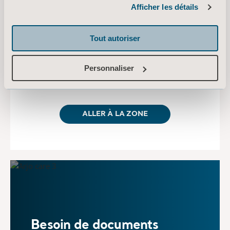
Afficher les détails
Pièces de rechange
Tout autoriser
Pour assurer la performance de votre
équipement, nous ne fournissons que des
Personnaliser
pièces de rechange d’origine.
ALLER À LA ZONE
Besoin de documents