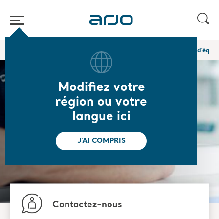
Accueil
/
/
Services et solutions
Assistance et services en matière d’équ
Modifiez votre
région ou votre
Assistance et services
langue ici
en matière
J'AI COMPRIS
d’équipement
Contactez-nous