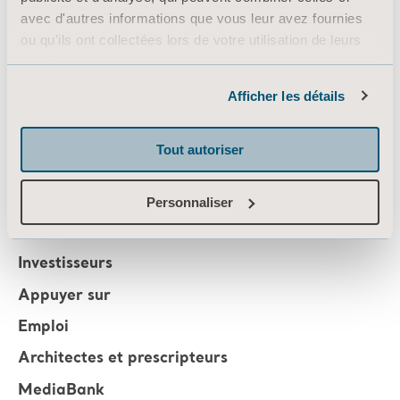
avec d'autres informations que vous leur avez fournies
About us
ou qu'ils ont collectées lors de votre utilisation de leurs
services.
Informations sur les cookies
Afficher les détails
Produits
Services et solutions
Tout autoriser
Connaissances
À propos d’Arjo
Personnaliser
Contactez-nous
Investisseurs
Appuyer sur
Emploi
Architectes et prescripteurs
MediaBank