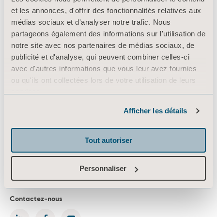
À propos d’Arjo
et les annonces, d'offrir des fonctionnalités relatives aux
médias sociaux et d'analyser notre trafic. Nous
Contactez-nous
partageons également des informations sur l'utilisation de
Investisseurs
notre site avec nos partenaires de médias sociaux, de
publicité et d'analyse, qui peuvent combiner celles-ci
Appuyer sur
avec d'autres informations que vous leur avez fournies
Emploi
ou qu'ils ont collectées lors de votre utilisation de leurs
services.
Architectes et prescripteurs
Informations sur les cookies
Afficher les détails
MediaBank
Tout autoriser
Zelglimatte 3 / Haus H
6260 Reiden
Personnaliser
Schweiz
Tel.: +41 61 3379777
Contactez-nous