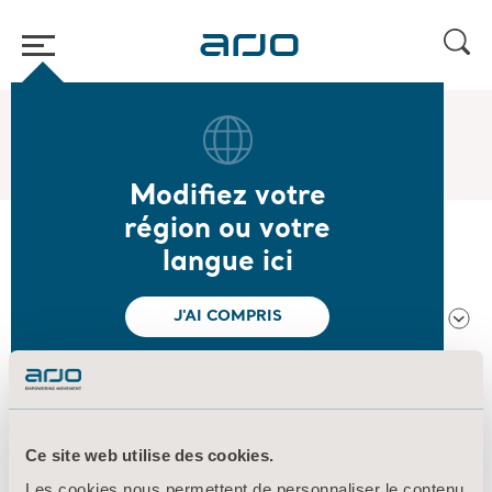
Accueil
/
...
/
/
Presse et médias
Newsroom
Modifiez votre
région ou votre
langue ici
About us
J'AI COMPRIS
Produits
Services et solutions
Ce site web utilise des cookies.
Connaissances
Les cookies nous permettent de personnaliser le contenu