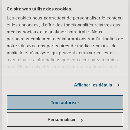
Ce site web utilise des cookies.
Vous ne trouvez pas ce que vous cherchez ?
Laissez-nous vous aider.
Les cookies nous permettent de personnaliser le contenu
et les annonces, d'offrir des fonctionnalités relatives aux
médias sociaux et d'analyser notre trafic. Nous
partageons également des informations sur l'utilisation de
notre site avec nos partenaires de médias sociaux, de
publicité et d'analyse, qui peuvent combiner celles-ci
avec d'autres informations que vous leur avez fournies
ou qu'ils ont collectées lors de votre utilisation de leurs
services.
Informations sur les cookies
Afficher les détails
Tout autoriser
Demander un devis
Contacter notre
Personnaliser
service client