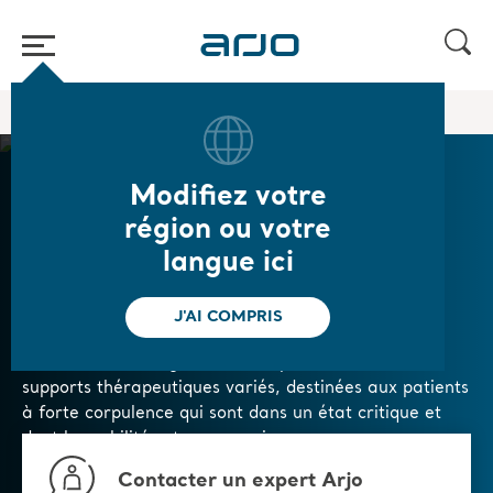
Accueil
/
...
/
/
Lits médicalisés
Lits bariatriques
Modifiez votre
Lits bariatriques
région ou votre
langue ici
Arjo propose un éventail de sommiers hospitaliers
conçus pour les besoins spécifiques des patients à
J'AI COMPRIS
forte corpulence. Ils peuvent supporter un poids
maximal de 454 kg et sont compatibles avec des
supports thérapeutiques variés, destinées aux patients
à forte corpulence qui sont dans un état critique et
dont la mobilité est compromise.
Contacter un expert Arjo