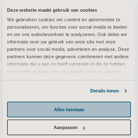
Deze website maakt gebruik van cookies
We gebruiken cookies om content en advertenties te
Producten
personaliseren, om functies voor social media te bieden
Diensten en oplossingen
en om ons websiteverkeer te analyseren. Ook delen we
informatie over uw gebruik van onze site met onze
Kennis
partners voor social media, adverteren en analyse. Deze
Over ons
partners kunnen deze gegevens combineren met andere
informatie die u aan ze heeft verstrekt of die ze hebben
Neem contact met ons op
verzameld op basis van uw gebruik van hun services.
Investeerders
Informatie over cookies
Pers
Details tonen
Carrière
Architecten en ontwerpers
Alles toestaan
MediaBank
Aanpassen