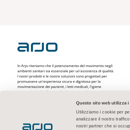
In Arjo riteniamo che il potenziamento del movimento negli
ambienti sanitari sia essenziale per un'assistenza di qualità.
I nostri prodotti e le nostre soluzioni sono progettati per
promuovere un'esperienza sicura e dignitosa per la
movimentazione dei pazienti, i letti medicali, l'igiene
personale, la disinfezione, la diagnostica e la prevenzione
delle lesioni da decubito e del tromboembolismo venoso.
Con oltre 6500 persone assistite in tutto il mondo e 65 anni
Questo sito web utilizza i
di assistenza ai pazienti e ai professionisti sanitari, ci
Utilizziamo i cookie per pe
impegniamo a ottenere risultati più salutari per le persone
che affrontano sfide legate alla mobilità.
analizzare il nostro traffic
nostri partner che si occup