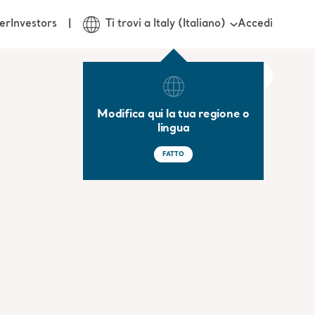
Accedi
er
Investors
Ti trovi a Italy (Italiano)
Modifica qui la tua regione o
lingua
FATTO