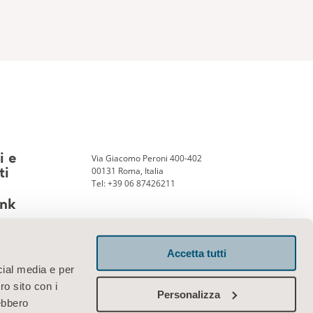
Via Giacomo Peroni 400-402
i e
00131 Roma, Italia
ti
Tel:
+39 06 87426211
nk
Accetta tutti
Contattaci
cial media e per
ro sito con i
Personalizza
rebbero