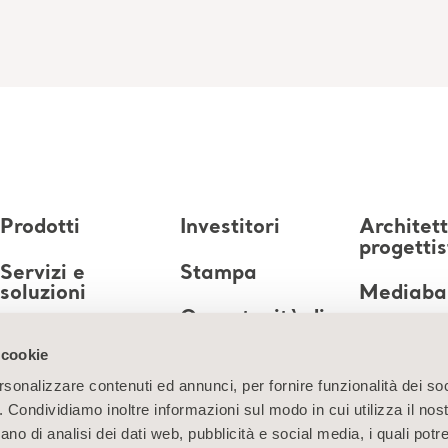
Prodotti
Investitori
Architett
progettis
Servizi e
Stampa
soluzioni
Mediaba
Opportunità di
Conoscenze
lavoro
 cookie
Chi siamo
rsonalizzare contenuti ed annunci, per fornire funzionalità dei so
o. Condividiamo inoltre informazioni sul modo in cui utilizza il nost
Contatti
ano di analisi dei dati web, pubblicità e social media, i quali pot