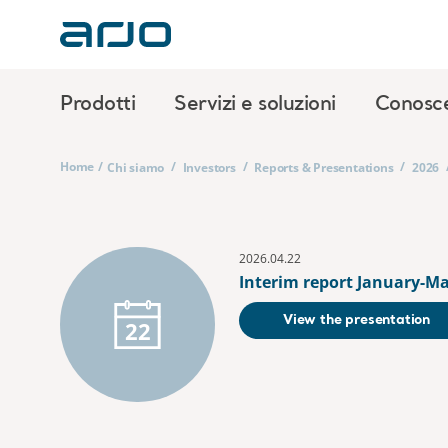
Prodotti
Servizi e soluzioni
Conosc
Home
/
/
/
/
Chi siamo
Investors
Reports & Presentations
2026
2026.04.22
Interim report January-Ma
View the presentation
22