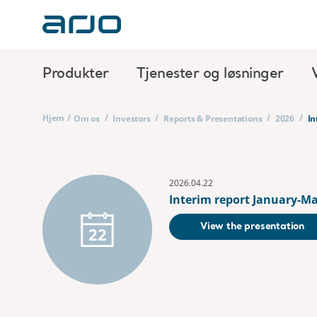
Produkter
Tjenester og løsninger
Hjem
/
/
/
/
/
Om os
Investors
Reports & Presentations
2026
In
2026.04.22
Interim report January-Ma
View the presentation
22