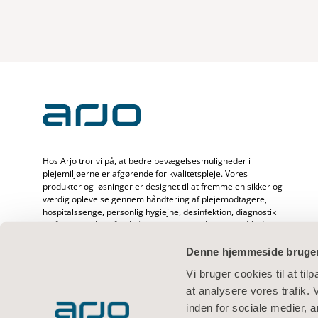
Hos Arjo tror vi på, at bedre bevægelsesmuligheder i
plejemiljøerne er afgørende for kvalitetspleje. Vores
produkter og løsninger er designet til at fremme en sikker og
værdig oplevelse gennem håndtering af plejemodtagere,
hospitalssenge, personlig hygiejne, desinfektion, diagnostik
og forebyggelse af tryksår og venøs tromboemboli. Med
over 6500 medarbejdere på verdensplan og 65 års erfaring
med at hjælpe plejemodtagere og sundhedspersonale
Denne hjemmeside bruger
arbejder vi engageret for sundere resultater for mennesker,
Vi bruger cookies til at til
der står over for mobilitetsudfordringer.
at analysere vores trafik.
inden for sociale medier,