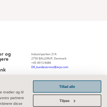
Industriparken 21A
er og
2750 BALLERUP, Denmark
gere
+45 4913 8486
DK_kundeservice@arjo.com
ank
Tillad alle
Kontakt os
le medier og til
 vores partnere
Tilpas
mbinere disse