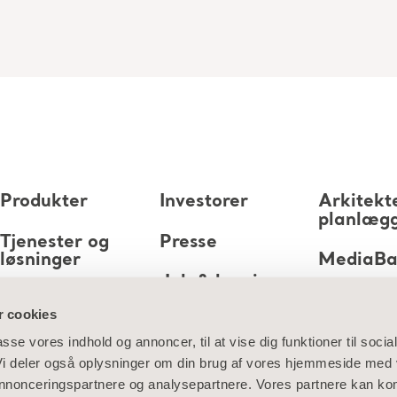
Produkter
Investorer
Arkitekt
planlæg
Tjenester og
Presse
løsninger
MediaB
Job & karriere
Viden
 cookies
Om os
passe vores indhold og annoncer, til at vise dig funktioner til socia
 Vi deler også oplysninger om din brug af vores hjemmeside med
Kontakt os
 annonceringspartnere og analysepartnere. Vores partnere kan ko